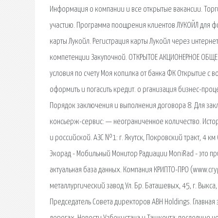
Информация о компании и все открытые вакансии. Торги
участию. Программа поощрения клиентов ЛУКОЙЛ для фи
карты Лукойл. Регистрация карты Лукойл через интерне
компетенции Закупочной. ОТКРЫТОЕ АКЦИОНЕРНОЕ ОБЩЕ
условия по счету Моя копилка от банка ФК Открытие с 
оформить и погасить кредит. о рганизация бизнес-проц
Порядок заключения и выполнения договора 8. Для за
консьерж-сервис: — неограниченное количество. Истор
и российской. АЗС №1: г. Якутск, Покровский тракт, 4 
Экорад - Мобильный Монитор Радиации MoniRad - это п
актуальная база данных. Компания КРИПТО-ПРО (www.cr
металлургический завод Ул. Бр. Баташевых, 45, г. Выкса
Председатель Совета директоров ABH Holdings. Главная