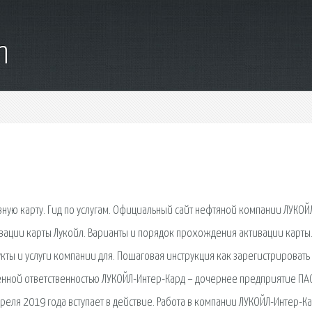
m
вную карту. Гид по услугам. Официальный сайт нефтяной компании ЛУКОЙЛ
ивации карты Лукойл. Варианты и порядок прохождения активации карты.
кты и услуги компании для. Пошаговая инструкция как зарегистрировать
ченной ответственностью ЛУКОЙЛ-Интер-Кард – дочернее предприятие ПА
еля 2019 года вступает в действие. Работа в компании ЛУКОЙЛ-Интер-Ка