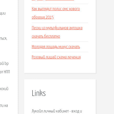
Как выглядит полис омс нового
ации
образца 2015
Песни из мультфильмов антошка
е
скачать бесплатно
ться,
Молодая лошадь минус скачать
Розовый лишай схема лечения
кой bp
от НПП
нский
Links
ти на
Лукойл личный кабинет - вход и