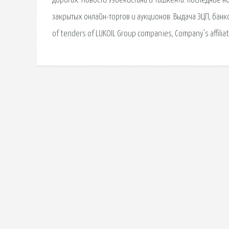
дорогах. Новости Узбекистана и Ташкента: последние н
закрытых онлайн-торгов и аукционов. Выдача ЭЦП, банковск
of tenders of LUKOIL Group companies, Company's affilia