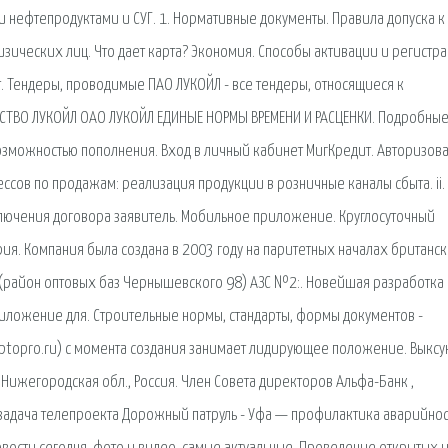
 нефтепродуктами и СУГ. 1. Нормативные документы. Правила допуска к
зических лиц. Что дает карта? Экономия. Способы активации и регистр
т. Тендеры, проводимые ПАО ЛУКОЙЛ - все тендеры, относящиеся к
СТВО ЛУКОЙЛ ОАО ЛУКОЙЛ ЕДИНЫЕ НОРМЫ ВРЕМЕНИ И РАСЦЕНКИ. Подробны
возможностью пополнения. Вход в личный кабинет МигКредит. Авторизова
ессов по продажам: реализация продукции в розничные каналы сбыта. ii.
ключения договора заявитель. Мобильное приложение. Круглосуточный
ия. Компания была создана в 2003 году на паритетных началах британс
км (район оптовых баз Чернышевского 98) АЗС №2:. Новейшая разработка 
риложение для. Строительные нормы, стандарты, формы документов -
yptopro.ru) с момента создания занимает лидирующее положение. Выксу
, Нижегородская обл., Россия. Член Совета директоров Альфа-Банк ,
 задача телепроекта Дорожный патруль - Уфа — профилактика аварийнос