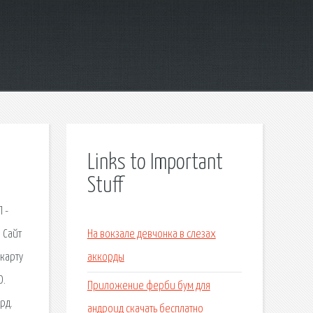
Links to Important
Stuff
 -
 Сайт
На вокзале девчонка в слезах
 карту
аккорды
О.
Приложение ферби бум для
рд.
андроид скачать бесплатно