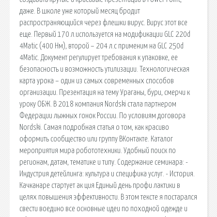
даже. В школе уже который месяц бродит
распространяющийся через флешки вирус. Вирус этот все
еще. Первый 170 л.используется на модификации GLC 220d
4Matic (400 Нм), второй – 204 л.с применим на GLC 250d
4Matic. Документ регулирует требования к упаковке, ее
безопасность и возможность утилизации. Технологическая
карта урока – один из самых современных способов
организации. Презентация на тему Ураганы, бури, смерчи к
уроку ОБЖ. В 2018 компания Nordski стала партнером
Федерации лыжных гонок России. По условиям договора
Nordski. Самая подробная статья о том, как красиво
оформить сообщество или группу ВКонтакте. Каталог
мероприятия мира робототехники. Удобный поиск по
регионам, датам, тематике и типу. Содержание семинара: -
Индустрия детейлинга: культура и специфика услуг. - История.
Качканаре стартует ак ция Единый день профи лактики в
целях повышения эффективности. В этом тексте я постарался
свести воедино все основные идеи по походной одежде и