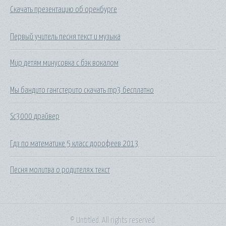
Скачать презентацию об оренбурге
Первый учитель песня текст и музыка
Мир детям минусовка с бэк вокалом
Мы бандито гангстерито скачать mp3 бесплатно
Sc3000 драйвер
Гдз по математике 5 класс дорофеев 2013
Песня молитва о родителях текст
© Untitled. All rights reserved.