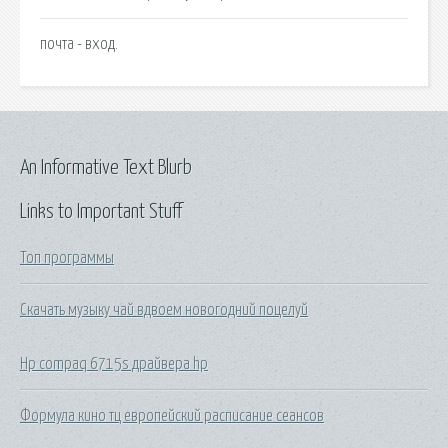
почта - вход.
An Informative Text Blurb
Links to Important Stuff
Топ программы
Скачать музыку чай вдвоем новогодний поцелуй
Hp compaq 6715s драйвера hp
Формула кино тц европейский расписание сеансов