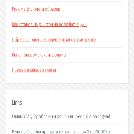
Резюме филолога образец
Как установить рингтон на nokia lumia 520
Образец приказ на инвентаризацию имущества
Кино поиск ру скачать фильмы
Новое измайлово схема
Links
Единый FAQ. Проблемы и решения - ver.4.6 Aion Legend.
Решено Ошибка при запуске приложения 0xc000007b.