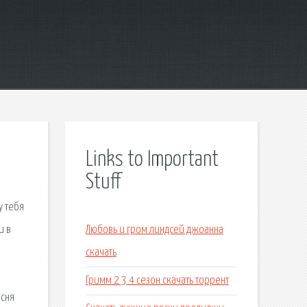
Links to Important
Stuff
у тебя
и в
Любовь и гром линдсей джоанна
скачать
Гримм 2 3 4 сезон скачать торрент
есня