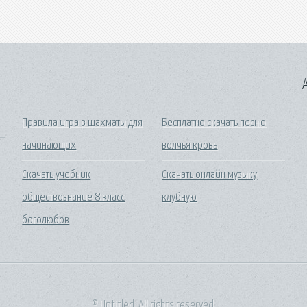
A
Правила игра в шахматы для
Бесплатно скачать песню
начинающих
волчья кровь
Скачать учебник
Скачать онлайн музыку
обществознание 8 класс
клубную
боголюбов
© Untitled. All rights reserved.