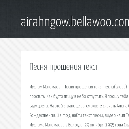
airahngow.bellawoo.co
Песня прощения текст
Муслим Магомаев - Песня прощения текст песни(слова) 
простить, Как будто птицу в небо отпустить. Я прошу теб
саду цветы. На этой странице вы сможете скачать Ален
Рождественский в mp3, найти текст песни, видео клип Т
Муслима Магомаева в Вологде. 29 октября 1995 года Ска