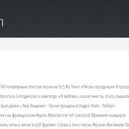
m
ТОП популярных текстов песен на GL5.RU Текст «Песни прощения» Я прош
я простить Сегодня раз и навсегда. «Я люблю», сказал мне ты, И это слышал
а Свиридова и Лев Лещенко - Песня прощения Андре Попп - Роберт
екст на французском Марни Manchester et Liverpool Фрагмент концерта
чать ноты к песне в pdf формат. Слова и текст песни Муслим Магомаев П