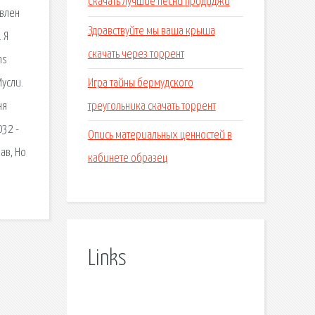
Скачать лучшие песни продиджи
авлен
Здравствуйте мы ваша крыша
 Я
скачать через торрент
ns
Игра тайны бермудского
усли.
треугольника скачать торрент
ня
032 -
Опись материальных ценностей в
ав, Но
кабинете образец
Links