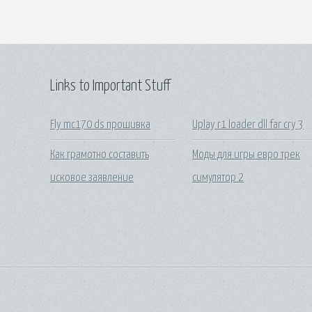
Links to Important Stuff
Fly mc170 ds прошивка
Uplay r1 loader dll far cry 3
Как грамотно составить
Моды для игры евро трек
исковое заявление
симулятор 2