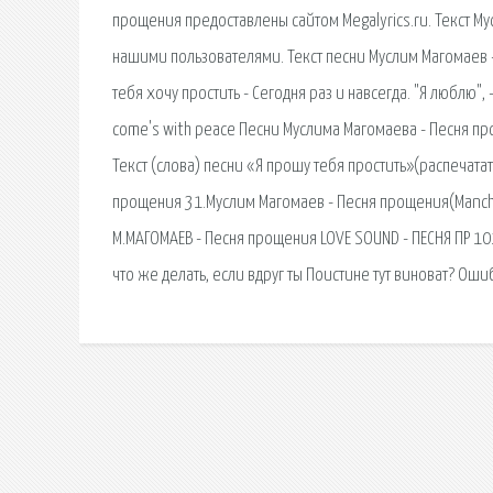
прощения предоставлены сайтом Megalyrics.ru. Текст 
нашими пользователями. Текст песни Муслим Магомаев - П
тебя хочу простить - Сегодня раз и навсегда. "Я люблю"
come's with peace Песни Муслима Магомаева - Песня пр
Текст (слова) песни «Я прошу тебя простить»(распечатать
прощения 31.Муслим Магомаев - Песня прощения(Manches
М.МАГОМАЕВ - Песня прощения LOVE SOUND - ПЕСНЯ ПР 101
что же делать, если вдруг ты Поистине тут виноват? Ош