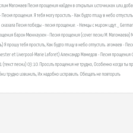
Муслим Магомаев Песня прощения найден в открытых источниках или доб
есня прощения. Я тебя могу простить - Как будто птицу в небо отпустить.
, - сказала Песня победы - песня прощение. - Немцы с миром идут._ Germa
ощения барон Мюнхаузен - Песня прощения (cover песни М. Магомаева) М
) Я прошу тебя простить, Как будто птицу в небо отпустить. агомаев - Пес
ter et Liverpool-Marie Laforet) Александр Мамедов - Песня прощения 
 (текст песни) 03:10. Просить прощения не трудно, Особенно когда ты пр
ибки трудно извинить, Их надобно исправить. Обещать не повторить