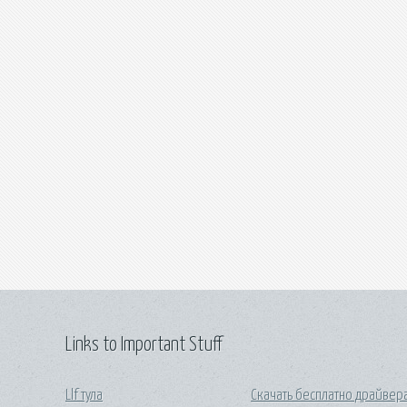
Links to Important Stuff
Llf тула
Скачать бесплатно драйвер