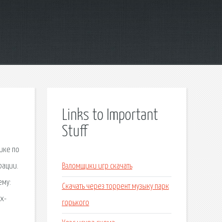
Links to Important
Stuff
ике по
рации.
Взломщики игр скачать
ему:
Скачать через торрент музыку парк
х-
горького