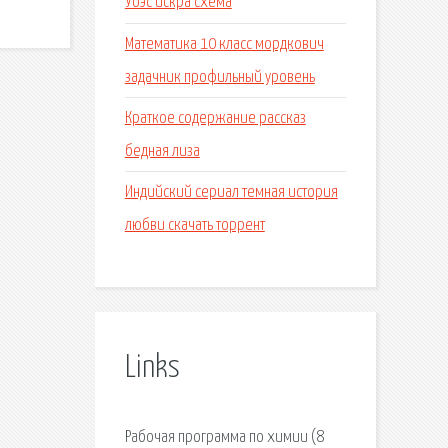
Уоэс искра схема
Математика 10 класс мордкович
задачник профильный уровень
Краткое содержание рассказ
бедная лиза
Индийский сериал темная история
любви скачать торрент
Links
Рабочая программа по химии (8