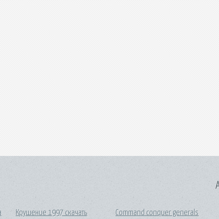
A
а
Крушение 1997 скачать
Command conquer generals