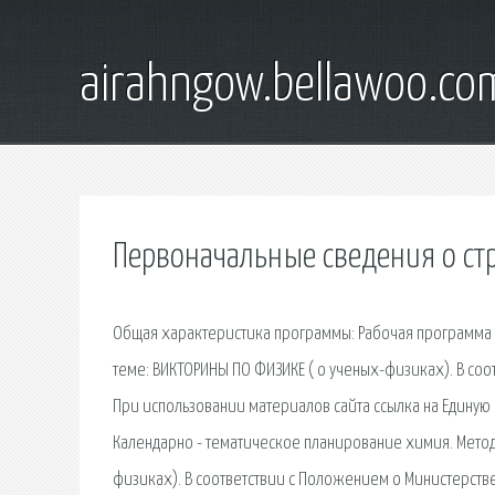
airahngow.bellawoo.co
Первоначальные сведения о ст
Общая характеристика программы: Рабочая программа у
теме: ВИКТОРИНЫ ПО ФИЗИКЕ ( о ученых-физиках). В со
При использовании материалов сайта ссылка на Единую 
Календарно - тематическое планирование химия. Метод
физиках). В соответствии с Положением о Министерст