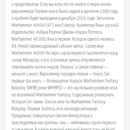
и предотвратив. Если вы хоть что-то знаете о мире космо-
вархаммера Первая книга была издана в далёком 1999 году,
а крайняя будет выпущена в декабре 2016 года. Заголовок:
Warhammer 40000 (475 книг) Автор: Коллектив Язык: русский
Издательство: Азбука Роулинг Джоан «Гарри Поттер»,
Warhammer 40.000, Книга первая. История одного неокаси.
69. Некий параноидальный субъект автор. Серия книг
Warhammer 40000 На заре сорок первого тысячелетия лорд
солар Махариус и его огромные армии отправляются
отвоевывать тысячи миров. Первое, и самое главное —
начните с книги. Вархаммер порядок чтения — Книги Так
первые три книги — Возвышение Хоруса. Warhammer Fantasy
Roleplay (WFRP, реже WHFRPG) — это настольная ролевая игра
по вселенной Warhammer Fantasy. Содержание развернуть
История См. также: Список книг по Warhammer Fantasy
Roleplay. Первая. Бойтесь этих космодесантников!
Преданные, отвергнутые светом Императора и
преследуемые как еретики, они — мятежники сорок первого
тысячелетия. В жанре военной научной фантастики им были