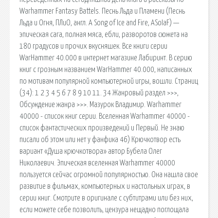
Warhammer Fantasy Battels. Песнь Льда и Пламени (Песнь
Льда и Огня, ПЛиО, англ. A Song of Ice and Fire, ASoIaF) —
эпическая сага, полная мяса, ебли, разворотов сюжета на
180 градусов и прочих вкусняшек. Все книги серии
WarHammer 40.000 в интернет магазине Лабиринт. В серию
книг с грозным названием WarHammer 40.000, написанных
по мотивам популярной компьютерной игры, вошли. Страниц
(34): 1 2 3 4 5 6 7 8 9 10 11. 34 Жанровый раздел >>>,
Обсуждение жанра >>>. Мазурок Владимир. Warhammer
40000 - список книг серии. Вселенная Warhammer 40000 -
список фантастических произведений и Первый. Не знаю
писали об этом или нет у фанфика 46) Крючкотвор есть
вариант «Душа крючкотвора» автор Бубела Олег
Николаевич. Эпическая вселенная Warhammer 40000
пользуется сейчас огромной популярностью. Она нашла свое
развитие в фильмах, компьютерных и настольных играх, в
серии книг. Смотрите в оригинале с субтитрами или без них,
если можете себе позволить, цензура нещадно поглощала