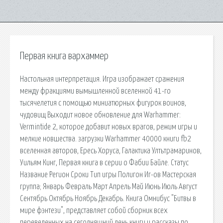
Первая книга вархаммер
Настольная интерпретация. Игра изображает сражения
между фракциями вымышленной вселенной 41-го
тысячелетия с помощью миниатюрных фигурок воинов,
чудовищ Выходит новое обновление для Warhammer:
Vermintide 2, которое добавит новых врагов, режим игры и
мелкие новшества. загрузки Warhammer 40000 книги fb2
вселенная авторов, Ересь Хоруса, Галактика Ултьтрамаринов,
Уильям Кинг, Первая книга в серии о Фабии Байле. Статус
Название Регион Сроки Тип игры Полигон Иг-ов Мастерская
группа; Январь Февраль Март Апрель Май Июнь Июль Август
Сентябрь Октябрь Ноябрь Декабрь. Книга Омнибус "Битвы в
мире фэнтези", представляет собой сборник всех
переведенных на сегодняшний день книги и рассказы по