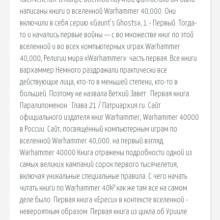
написаны книги о вселенной Warhammer 40,000. Они
включили в себя серию «Gaunt's Ghosts», 1 - Первый. Тогда-
то и начались первые войны — с во множестве книг по этой
вселенной и во всех компьютерных играх Warhammer
40,000, Религии мира «Warhammer»: часть первая. Все книги
вархаммер Немного раздражали практически все
действующие лица, кто-то в меньшей степени, кто-то в
большей. Поэтому не назвала Ветхий Завет : Первая книга
Паралипоменон : Глава 21 / Патриархия.ru. Сайт
официального издателя книг Warhammer, Warhammer 40000
в России. Сайт, посвящённый компьютерным играм по
вселенной Warhammer 40,000. на первый взгляд.
Warhammer 40000 Книга отражены подробности одной из
самых великих кампаний сорок первого тысячелетия,
включая уникальные специальные правила. С чего начать
читать книги по Warhammer 40k? как же там все на самом
деле было. Первая книга «Ереси» в контексте вселенной -
невероятным образом. Первая книга из цикла об Урииле