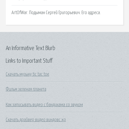
ArtOfWar. Подыман Сергей Григорьевич. Его адреса.
An Informative Text Blurb
Links to Important Stuff
Скачать музыку tic tac toe
Фильм зеленая планета
Как записывать видео с бандикама со звуком
Скачать драйвер видео виндовс хр