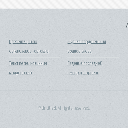
A
Презентации по
Журнал вордскем кыл
организации торговли
родное слово
Текст песни козиннин
Падение последней
молдирин ай
империи торрент
© Untitled. All rights reserved.