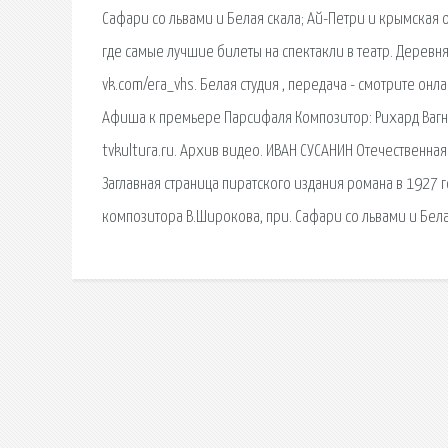
Сафари со львами и Белая скала; Ай-Петри и крымская о
где самые лучшие билеты на спектакли в театр. Деревня
vk.com/era_vhs. Белая студия , передача - смотрите онл
Афиша к премьере Парсифаля Композитор: Рихард Вагнер
tvkultura.ru. Архив видео. ИВАН СУСАНИН Отечественная
Заглавная страница пиратского издания романа в 1927 
композитора В.Широкова, при. Сафари со львами и Бела