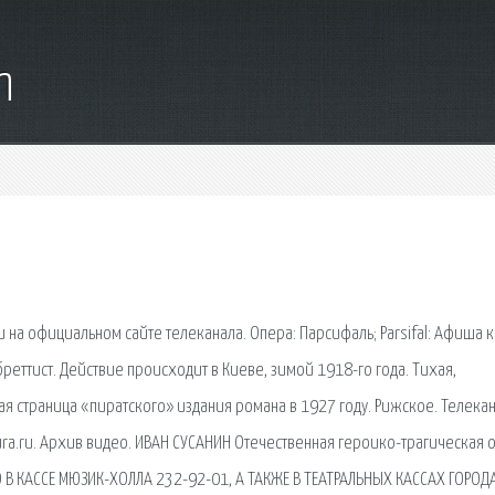
m
и на официальном сайте телеканала. Опера: Парсифаль; Parsifal: Афиша к
еттист. Действие происходит в Киеве, зимой 1918-го года. Тихая,
ая страница «пиратского» издания романа в 1927 году. Рижское. Телека
tura.ru. Архив видео. ИВАН СУСАНИН Отечественная героико-трагическая 
 В КАССЕ МЮЗИК-ХОЛЛА 232-92-01, А ТАКЖЕ В ТЕАТРАЛЬНЫХ КАССАХ ГОРОДА