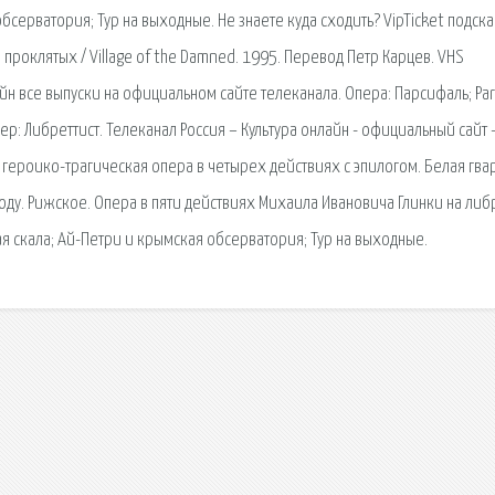
бсерватория; Тур на выходные. Не знаете куда сходить? VipTicket подск
 проклятых / Village of the Damned. 1995. Перевод Петр Карцев. VHS
айн все выпуски на официальном сайте телеканала. Опера: Парсифаль; Pars
: Либреттист. Телеканал Россия – Культура онлайн - официальный сайт 
 героико-трагическая опера в четырех действиях с эпилогом. Белая гва
году. Рижское. Опера в пяти действиях Михаила Ивановича Глинки на либ
я скала; Ай-Петри и крымская обсерватория; Тур на выходные.