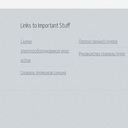
Links to Important Stuff
Схема
Пятеро парней группа
электрооборудования viper
Руководство гранель групп
active
Словарь терминов сенина