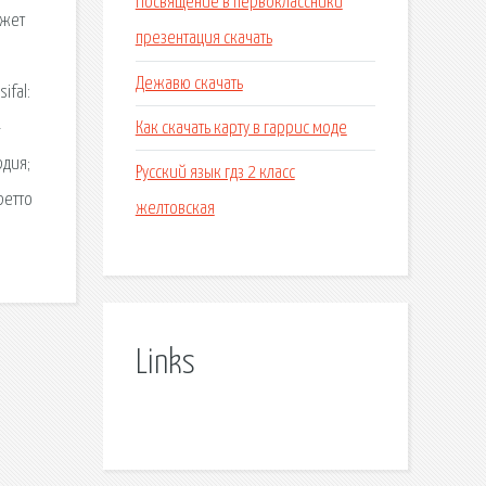
Посвящение в первоклассники
ажет
презентация скачать
Дежавю скачать
ifal:
Как скачать карту в гаррис моде
-
рдия;
Русский язык гдз 2 класс
ретто
желтовская
Links