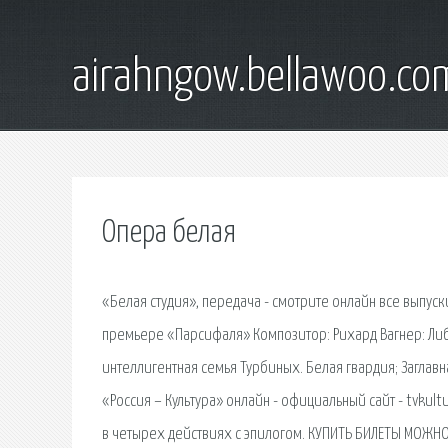
airahngow.bellawoo.co
Опера белая
«Белая студия», передача - смотрите онлайн все выпуск
премьере «Парсифаля» Композитор: Рихард Вагнер: Либр
интеллигентная семья Турбиных. Белая гвардия; Заглавн
«Россия – Культура» онлайн - официальный сайт - tvkul
в четырех действиях с эпилогом. КУПИТЬ БИЛЕТЫ МОЖНО