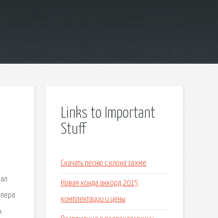
Links to Important
Stuff
Скачать песню с клона захме
нал
Новая хонда аккорд 2015
опера
комплектации и цены
.