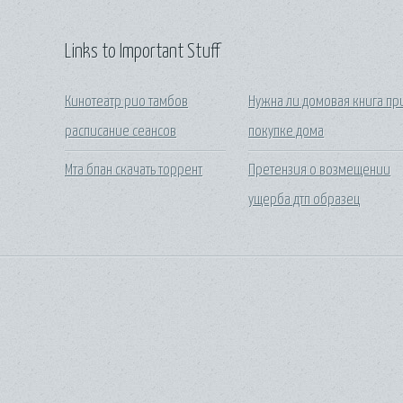
Links to Important Stuff
Кинотеатр рио тамбов
Нужна ли домовая книга пр
расписание сеансов
покупке дома
Мта бпан скачать торрент
Претензия о возмещении
ущерба дтп образец