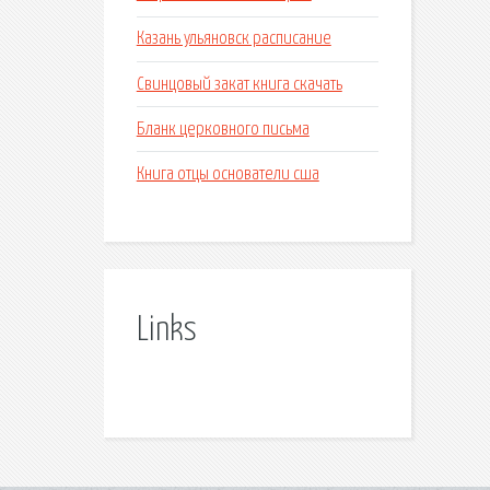
Казань ульяновск расписание
Свинцовый закат книга скачать
Бланк церковного письма
Книга отцы основатели сша
Links