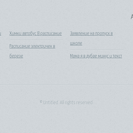
A
и
Химки автобус 8 расписание
Заявление на пропуск в
школе
Расписание электричек в
березе
Мама я в дубае минус и текст
© Untitled. All rights reserved.