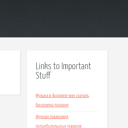
Links to Important
Stuff
Музыка в формате wav скачать
бесплатно торрент
Журнал товаровед
потребительских товаров