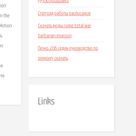
I9506 прошивки
tion
Статград работы расписание
in the
Скачать моды rome total war
 Motion
barbarian invasion
ть
on
Пежо 206 седан руководство по
ремонту скачать
ря
ете
Links