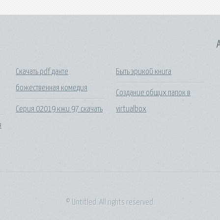
A
а
Скачать pdf данте
Быть эрикой книга
божественная комедия
Создание общих папок в
Серия 02019 кжи 97 скачать
virtualbox
я
© Untitled. All rights reserved.