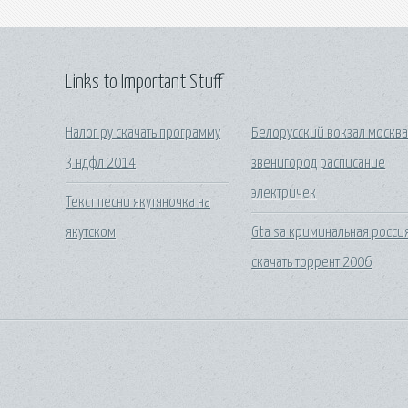
Links to Important Stuff
Налог ру скачать программу
Белорусский вокзал москв
3 ндфл 2014
звенигород расписание
электричек
Текст песни якутяночка на
якутском
Gta sa криминальная росси
скачать торрент 2006