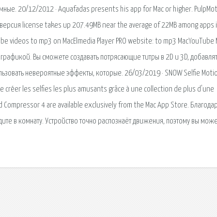
ные. 20/12/2012 · Aquafadas presents his app for Mac or higher. PulpMo
я версия license takes up 207.49MB near the average of 22MB among apps 
ube videos to mp3 on MacElmedia Player PRO website: to mp3 MacYouTube
графикой. Вы сможете создавать потрясающие титры в 2D и 3D, добавля
зовать невероятные эффекты, которые. 26/03/2019 · SNOW Selfie Moti
 créer les selfies les plus amusants grâce à une collection de plus d'une
and Compressor 4 are available exclusively from the Mac App Store. Благода
дите в комнату. Устройство точно распознаёт движения, поэтому вы мож