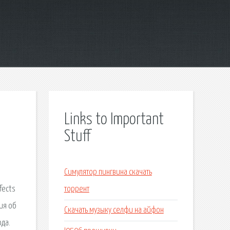
Links to Important
Stuff
Симулятор пингвина скачать
fects
торрент
ия об
Скачать музыку селфи на айфон
ода.