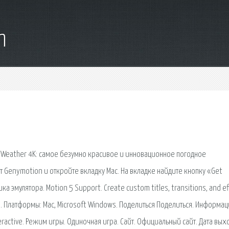
m
on Weather 4K: самое безумно красивое и инновационное погодное
 Genymotion и откройте вкладку Mac. На вкладке найдите кнопку «Get
 эмулятора. Motion 5 Support. Create custom titles, transitions, and ef
es. Платформы: Mac, Microsoft Windows. Поделиться Поделиться. Информац
teractive. Режим игры. Одиночная игра. Сайт. Официальный сайт. Дата вых