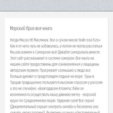
Морской бриз все книги
Когда Масло НЕ Масляное. Все о сухом масле teak rose h2o+
Как я от него чуть не избавилась, а потом не могла расстаться.
Мы расскажем о Симороне все! Давайте симоронить вместе.
Этот сайт рассказывает о системе симорон. Все книги на
нашем сайте предоставены для ознакомления и защищены
авторским правом. Пригревает солнышко и люди все
больше думают о предстоящем отдыхе на море. Туры в
Турцию традиционно пользуются высоким спросом у россиян
и это не случайно. «Благодарим Атлантис Лайн за
возможность осуществить нашу давнюю мечту - морской
круиз по Средиземному морю. Ударная сила! Все серии!
(Документальный сериал смотреть онлайн и бесплатно или
скачать через торрент). Выдержки из книги «Экстремальный