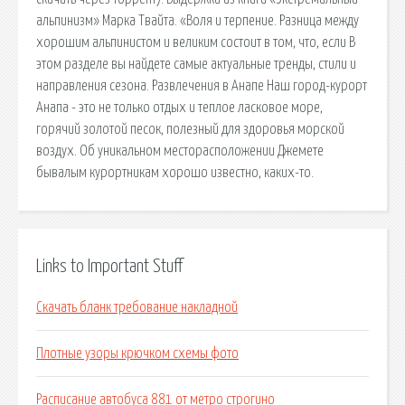
альпинизм» Марка Твайта. «Воля и терпение. Разница между
хорошим альпинистом и великим состоит в том, что, если В
этом разделе вы найдете самые актуальные тренды, стили и
направления сезона. Развлечения в Анапе Наш город-курорт
Анапа - это не только отдых и теплое ласковое море,
горячий золотой песок, полезный для здоровья морской
воздух. Об уникальном месторасположении Джемете
бывалым курортникам хорошо известно, каких-то.
Links to Important Stuff
Скачать бланк требование накладной
Плотные узоры крючком схемы фото
Расписание автобуса 881 от метро строгино