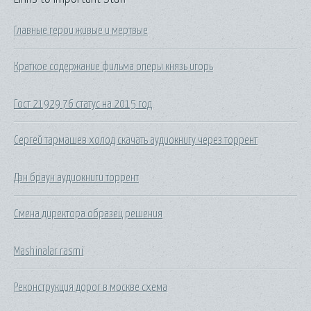
Главные герои живые и мертвые
Краткое содержание фильма оперы князь игорь
Гост 21929 76 статус на 2015 год
Сергей тармашев холод скачать аудиокнигу через торрент
Дэн браун аудиокниги торрент
Смена директора образец решения
Mashinalar rasmi
Реконструкция дорог в москве схема