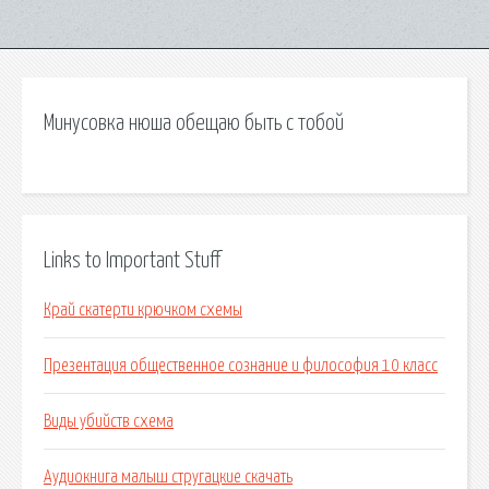
Минусовка нюша обещаю быть с тобой
Links to Important Stuff
Край скатерти крючком схемы
Презентация общественное сознание и философия 10 класс
Виды убийств схема
Аудиокнига малыш стругацкие скачать