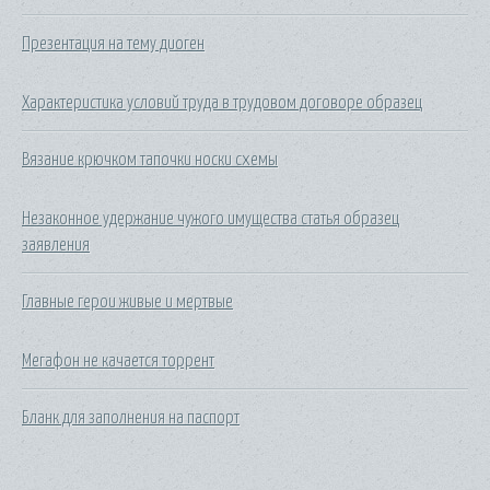
Презентация на тему диоген
Характеристика условий труда в трудовом договоре образец
Вязание крючком тапочки носки схемы
Незаконное удержание чужого имущества статья образец
заявления
Главные герои живые и мертвые
Мегафон не качается торрент
Бланк для заполнения на паспорт