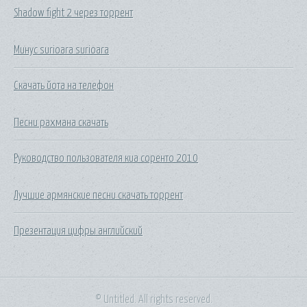
Shadow fight 2 через торрент
Минус surioara surioara
Скачать йота на телефон
Песни рахмана скачать
Руководство пользователя киа соренто 2010
Лучшие армянские песни скачать торрент
Презентация цифры английский
© Untitled. All rights reserved.