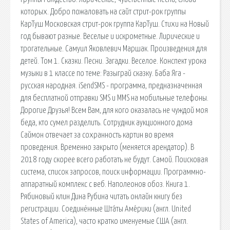
которых. Добро пожаловать на сайт стрит-рок группы
КарТуш Московская стрит-рок группа КарТуш. Стихи на Новый
год бывают разные. Веселые и искрометные. Лирические и
трогательные. Самуил Яковлевич Маршак. Произведения для
детей. Том 1. Сказки. Песни. Загадки. Веселое. Конспект урока
музыки в 1 классе по теме: Разыграй сказку. Баба Яга -
русская народная. iSendSMS - программа, предназначенная
для бесплатной отправки SMS и MMS на мобильные телефоны.
Дорогие Друзья! Всем Вам, для кого оказалась не чуждой моя
беда, кто сумел разделить. Сотрудник аукционного дома
Саймон отвечает за сохранность картин во время
проведения. Временно закрыто (меняется арендатор). В
2018 году скорее всего работать не будут. Самой. Поисковая
сиcтема, список запросов, поиск информации. Программно-
аппаратный комплекс с веб. Наполеонов обоз. Книга 1.
Рябиновый клин Дина Рубина читать онлайн книгу без
регистрации. Соединённые Шта́ты Аме́рики (англ. United
States of America), часто кратко именуемые США (англ.