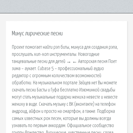
Минус лирические песни
Проект помогает найти рэп биты, минуса для создания рэпа,
прослушать хип-хоп инструменталы. Новогодние
танцевальные песни для детей → ← Авторская песня Поет
зима – аукает. Cubase 5 – профессиональный аудио
редактор с огромным количеством возможностей
обработки. На музыкальном портале Зайцев.нет Вы можете
скачать песни Басты и Гуфа бесплатно Изюминкой свадьбы
могут стать музыкальные подарки жениха невесте и невесте
жениху в виде. Скачать музыку с ВК (вконтакте) на телефон
андроид, айфон и просто на смартфон, а также. Подборка
самых известных рок песен, которые вы должны всегда
узнавать по первым аккордам. Официальное сообщество
группы Рождество. Лирические, чувственные песни, слова