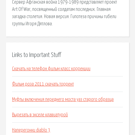
Сервер Афганская война 1979-1989 представляет проект
Art Of War, посвященный солдатам последних. Главная
загадка столетия. Новая версия. Гипотеза причины гибели
группы Игоря Дятлова.
Links to Important Stuff
Скачать на телефон фильм класс коррекции
Фильм роза 2011 скачать торрент
Муфты включения переднего моста уаз старого образца
Вырезать в экселе клавиатурой
Наперегонки diablo 3