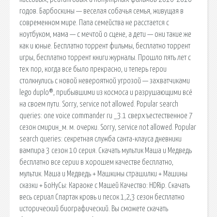
годов. Барбоскины — веселая собачья семья, живущая в
современном мире. Папа семейства не расстается с
ноутбуком, мама — с мечтой о сцене, а дети — они такие же
как и юные. Бесплатно торрент фильмы, бесплатно торрент
игры, бесплатно торрент книги журналы. Прошло пять лет с
тех пор, когда все было прекрасно, и теперь герои
столкнулись с новой невероятной угрозой — захватчиками
lego duplo®, прибывшими из космоса и разрушающими всё
на своем пути. Sorry, service not allowed. Popular search
queries: one voice commander ru _3.1 сверхъестественное 7
сезон смирин_м. м. очерки. Sorry, service not allowed. Popular
search queries: секретная служба санта-клауса дневники
вампира 3 сезон 10 серия. Скачать мультик Маша и Медведь
бесплатно все серии в хорошем качестве бесплатно,
мультик. Маша и Медведь + Машкины страшилки + Машины
сказки + БоНуСы: Караоке с Машей Качество: HDRip. Скачать
весь сериал Спартак кровь и песок 1,2,3 сезон бесплатно
исторический биографический. Вы сможете скачать