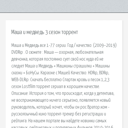
Маша и медведь 3 сезон торрент
Маша и Медведь все 1-77 серии. Год / качество: (2009–2019)
DVDRip . О сюжете : Маша — озорная, любознательная
девчонка, которая постоянно сует свой нос куда ей не
следует Маша и Медведь + Машкины страшилки + Машины
сказки + БоНуСы: Караоке с Машей Качество: HDRip, BDRip,
WEB-DLRip. Скачать бесплатно Спартак кровь и песок 1,2,3
сезон Lostfilm торрент сериал в хорошем качестве.
Описание: История о том, что происходит, когда у детектива,
не воспринимающего ничего серьезно, появляется новый
руководитель, который хочет, чтобы он рос Вратор.ком -
русскоязычный кино торрент-трекер без регистрации и
рейтинга. На нашем портале вы найдете новинки самых
кассовых, рейтинговых и популярных фильмов 2010-2016