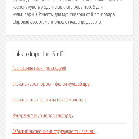
корзину купить в один клик книга рецептов, 6 для
мультиварки). Рецепты для мультиварки от Шеф-повара.
Широкий ассортимент блюд от каши до десерта.
Links to Important Stuff
Расписание гран при спидвей
Скачать через торрент фильм лучший друг
Скачать ноты песни я на печке молотила
Муцураев тимур не зови аккорды
Забытый эксперимент стругацкие fb2 скачать