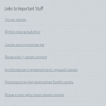
Links to Important Stuff
Три икс скачать
Футбол реал вольфсбург
Скачать книги прозоров лев
Фильм елки 3 скачать торрент
Артоболевская а первая встреча с музыкой скачать
Презентация на тему водородная бомба скачать
Фильм а зори здесь тихие скачать торрент