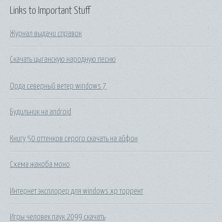
Links to Important Stuff
Журнал выдачи справок
Скачать цыганскую народную песню
Орда северный ветер windows 7
Будильник на android
Книгу 50 оттенков серого скачать на айфон
Схема жакоба моно
Интернет эксплорер для windows xp торрент
Игры человек паук 2099 скачать