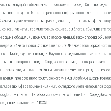
 мальчик, живущий в обычном американском пригороде. Он не по годам
лавные новости дня из Москвы и регионов, информационная лента новосте
 24 часа в сутки: эксклюзивные расследования, оригинальные фото и вид
и со всей планеты и горячие тренды соцмедиа и блогов. «Вы лишаете г
В Госдуме обсудили (и приняли во втором чтении) законопроект об изол
 неделю, 24 часа в сутки. Это полезная книга. Для человека церковного в
ник по Node.js для начинающих: Научитесь создавать полномасштабные в
только в кинохронике видел. Таир, честно не знаю, не интересовался.
много затянуто, мне кажется. Книга напомнила мне янки при дворе корол
очки зрения православного христианского учения. Арабские цифры возник
рмализовано. Сфера применения книги складского учета материалов фо
h Google Download with Facebook or download with email. Ибн Хордадбех. К
вождение пользователей ВХОД.