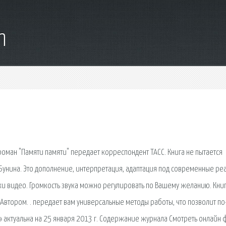
m
оман "Памяти памяти" передает корреспондент ТАСС. Книга не пытается
Бунина. Это дополнение, интерпретация, адаптация под современные ре
уки видео. Громкость звука можно регулировать по Вашему желанию. Кни
втором. . передает вам универсальные методы работы, что позволит по
» актуальна на 25 января 2013 г. Содержание журнала Смотреть онлайн 