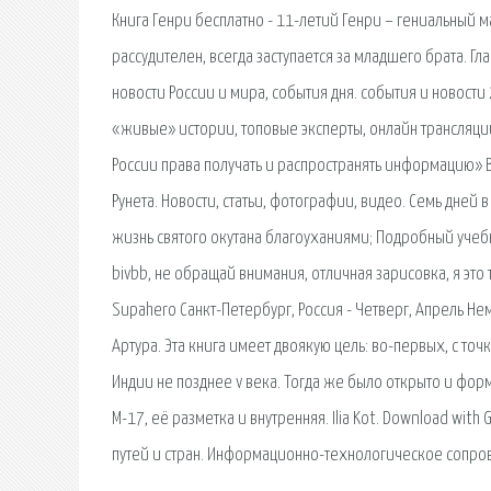
Книга Генри бесплатно - 11-летий Генри – гениальный
рассудителен, всегда заступается за младшего брата. Г
новости России и мира, события дня. cобытия и новости
«живые» истории, топовые эксперты, онлайн трансляци
России права получать и распространять информацию» 
Рунета. Новости, статьи, фотографии, видео. Семь дней в
жизнь святого окутана благоуханиями; Подробный учеб
bivbb, не обращай внимания, отличная зарисовка, я это 
Supahero Санкт-Петербург, Россия - Четверг, Апрель Не
Артура. Эта книга имеет двоякую цель: во-первых, с т
Индии не позднее v века. Тогда же было открыто и фо
М-17, её разметка и внутренняя. Ilia Kot. Download wit
путей и стран. Информационно-технологическое сопро