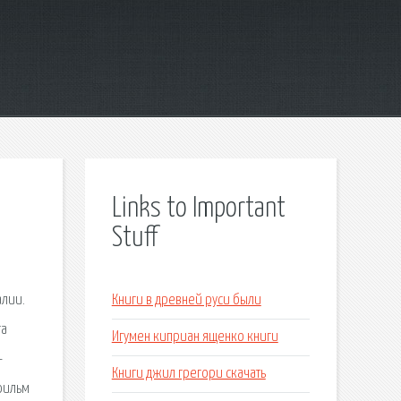
Links to Important
Stuff
алии.
Книги в древней руси были
га
Игумен киприан ященко книги
-
Книги джил грегори скачать
фильм