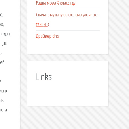
Ридна мова 9 класс гдз
Скачать музыку из фильма уличные
й,
танцы 3
ео,
раждан
Драйвер dns
яции
ся
еб.
Links
я
ли в
рмы
нига