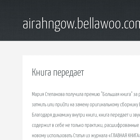
airahngow.bellawoo.co
Книга передает
Мария Степанова получила премию "Большая книга" за р
затмить или прийти на замену оригинальному сборнику 
Благодаря динамику внутри книги, книга передает и зв
содержит в себе не только практики, расшифрованные А
новому использовать Статья из журнала «ГЛАВНАЯ КНИГА