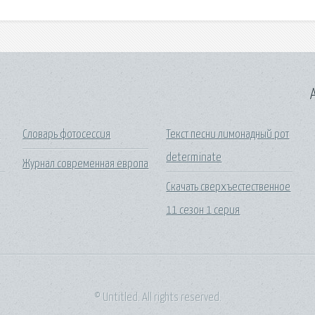
A
а
Словарь фотосессия
Текст песни лимонадный рот
determinate
Журнал современная европа
Скачать сверхъестественное
11 сезон 1 серия
© Untitled. All rights reserved.