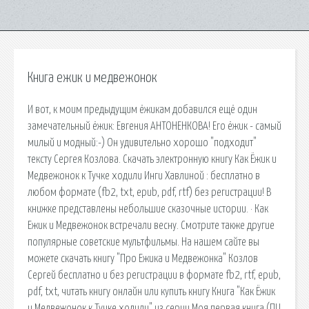
Книга ежик и медвежонок
И вот, к моим предыдущим ёжикам добавился ещё один
замечательный ёжик: Евгения АНТОНЕНКОВА! Его ёжик - самый
милый и модный:-) Он удивительно хорошо "подходит"
тексту Сергея Козлова. Скачать электронную книгу Как Ёжик и
Медвежонок к Тучке ходили Инги Хавлиной : бесплатно в
любом формате (fb2, txt, epub, pdf, rtf) без регистрации! В
книжке представлены небольшие сказочные истории. · Как
Ежик и Медвежонок встречали весну. Смотрите также другие
популярные советские мультфильмы. На нашем сайте вы
можете скачать книгу "Про Ежика и Медвежонка" Козлов
Сергей бесплатно и без регистрации в формате fb2, rtf, epub,
pdf, txt, читать книгу онлайн или купить книгу Книга "Как Ёжик
и Медвежонок к Тучке ходили" из серии Моя первая книга (ПЦ