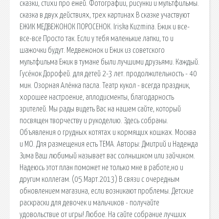
сказки, стихи про ежей. Фотографии, рисунки и мультфильмы.
сказка в двух действиях, трех картинах В сказке участвуют
ЕЖИК МЕДВЕЖОНОК ПОРОСЕНОК. Iriska Kuzmina. Ежик и все-
все-все Просто так. Если у тебя маленькие лапки, то и
шажочки будут. Медвежонок и Ежик из советского
мультфильма Ежик в тумане были лучшими друзьями. Каждый.
Гусёнок Дорофей. для детей 2-3 лет. продолжительность - 40
мин. Озорная Алёнка пасла. Театр кукол - всегда праздник,
хорошее настроение, аплодисменты, благодарность
зрителей. Мы рады видеть Вас на нашем сайте, который
посвящен творчеству и рукоделию. Здесь собраны.
Объявления о грудных котятах и кормящих кошках. Москва
и МО. Для размещения есть ТЕМА. Авторы: Дмитрий и Надежда
Зима Ваш любимый называет вас солнышком или зайчиком.
Надеюсь этот план поможет не только мне в работе,но и
другим коллегам. (05.Март.2013) В связи с очередным
обновлением магазина, если возникают проблемы. Детские
раскраски для девочек и мальчиков - получайте
удовольствие от игры! Любое. На сайте собрание лучших