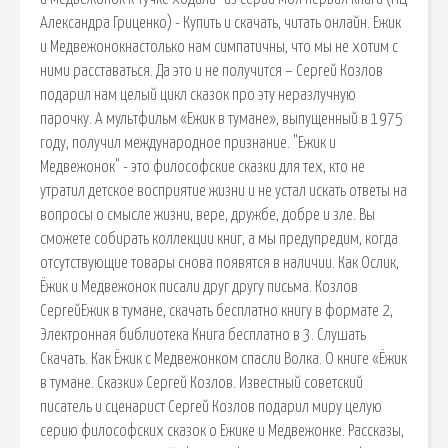
Александра Гриценко) - Купить и скачать, читать онлайн. Ежик
и Медвежонокнастолько нам симпатичны, что мы не хотим с
ними расставаться. Да это и не получится – Сергей Козлов
подарил нам целый цикл сказок про эту неразлучную
парочку. А мультфильм «Ежик в тумане», выпущенный в 1975
году, получил международное признание. "Ежик и
Медвежонок" - это философские сказки для тех, кто не
утратил детское восприятие жизни и не устал искать ответы на
вопросы о смысле жизни, вере, дружбе, добре и зле. Вы
сможете собирать коллекции книг, а мы предупредим, когда
отсутствующие товары снова появятся в наличии. Как Ослик,
Ёжик и Медвежонок писали друг другу письма. Козлов
СергейЕжик в тумане, скачать бесплатно книгу в формате 2,
Электронная библиотека Книга бесплатно в 3. Слушать
Скачать. Как Ёжик с Медвежонком спасли Волка. О книге «Ёжик
в тумане. Сказки» Сергей Козлов. Известный советский
писатель и сценарист Сергей Козлов подарил миру целую
серию философских сказок о Ежике и Медвежонке. Рассказы,