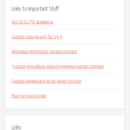
Links to Important Stuff
Dns 0121250 драйвера
Скачать читы на игру far cry 4
Аптечный переполох скачать торрент
5 серия чернобыль зона отчуждения скачать торрент
Скачать кармен все песни через торрент
Рингтон горн в атаку
Links