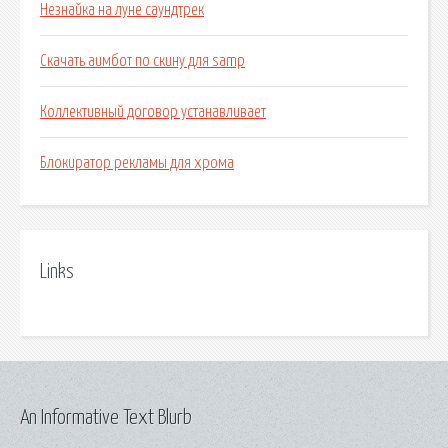
Незнайка на луне саундтрек
Скачать аимбот по скину для samp
Коллективный договор устанавливает
Блокиратор рекламы для хрома
Links
An Informative Text Blurb