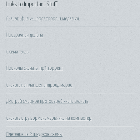
Links to Important Stuff
Скачать фильм через торрент медальон
Призрачная долина
Схема таксы
Приколы скачать mp3 торрент
Скачать на планшет андроид марио
Дмитрий смирнов протоиерей книги скачать
Скачать игру вормикс червячки на компьютер
Плетение из 2 шнурков схемы