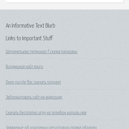
An Informative Text Blurb
Links to Important Stuff
Шереметьево терминал f схема парковки
Вирджиния найт книги
Deep purple flac скачать торрент
Заблокировать сайт на андроиде
Скачать бесплатно игру на телефон король лев
Заявление об ускорении регистрации права образец