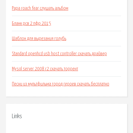
Papa roach fear слушать альбом
Бланк рсв 2 пфр 2015
Шаблон для вырезания голубь
Standard openhcd usb host controller скачать драйвер
Mysql server 2008 r2 скачать торрент
Песни из мультфильма город героев скачать бесплатно
Links