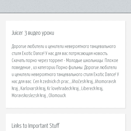
Juicer 3 видео уроки
Дорогие любители и ценители невероятного танцевального
стиля Exotic Dance! У нас для вас потрясающая новость.
Скачать порно через торрент - Молодые школьницы: Плохое
поведение , из категории Порно фильмы. Дорогие любители
и ценители невероятного танцевального стиля Exotic Dance! У
нас для вас. Cen k zednick ch prac , Jihočesk kraj, Jihomoravsk
kraj , Karlovarsk kraj, Kr lovehradeck kraj , Libereck kraj,
Moravskoslezsk kraj , Olomouck.
Links to Important Stuff