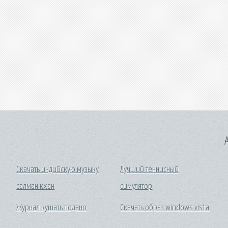
A
Скачать индийскую музыку
Лучший теннисный
салман кхан
симулятор
Журнал кушать подано
Скачать образ windows vista