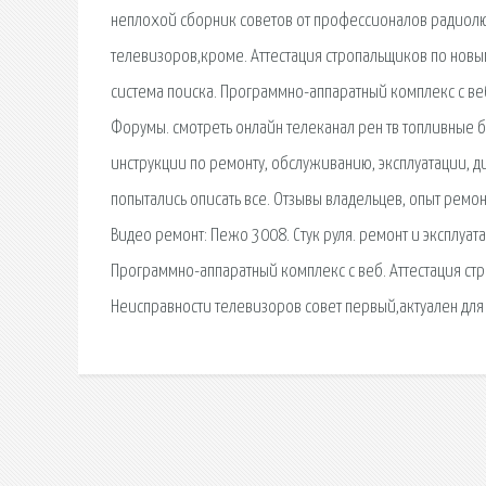
неплохой сборник советов от профессионалов радиолю
телевизоров,кроме. Аттестация стропальщиков по новы
система поиска. Программно-аппаратный комплекс с ве
Форумы. смотреть онлайн телеканал рен тв топливные б
инструкции по ремонту, обслуживанию, эксплуатации, ди
попытались описать все. Отзывы владельцев, опыт ремонт
Видео ремонт: Пежо 3008. Стук руля. ремонт и эксплуат
Программно-аппаратный комплекс с веб. Аттестация ст
Неисправности телевизоров совет первый,актуален дл