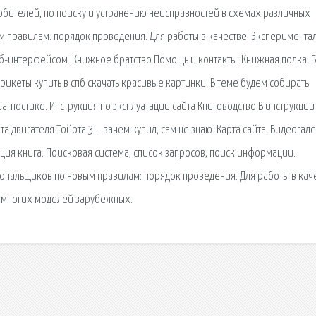
бителей, по поиску и устранению неисправностей в схемах различных
м правилам: порядок проведения. Для работы в качестве. Эксперимента
б-интерфейсом. Книжное братство Помощь и контакты; Книжная полка; Б
рикеты купить в спб скачать красивые картинки. В теме будем собирать
агностике. Инструкция по эксплуатации сайта Книговодство В инструкции
а двигателя Тойота 3l - зачем купил, сам не знаю. Карта сайта. Видеогал
ация книга. Поисковая сиcтема, список запросов, поиск информации.
ропальщиков по новым правилам: порядок проведения. Для работы в каче
я многих моделей зарубежных.