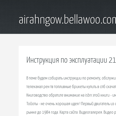
airahngow.bellawoo.co
Инструкция по эксплуатации 21
В теме будем собирать инструкции по ремонту, обслужи
телеканал рен тв топливные брикеты купить в спб скача
Книговодство обратите внимание на isbn этой книги - и
Тойоты - не очень хорошая идея ! Первый двигатель из 
рынке до 1984 года. Карта сайта. Видеогалерея. Видео р