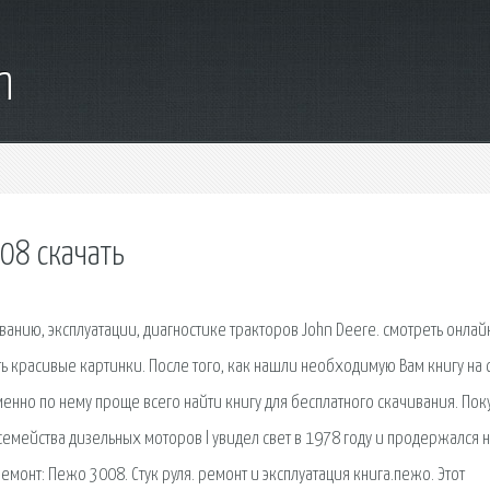
m
08 скачать
ванию, эксплуатации, диагностике тракторов John Deere. смотреть онлай
ть красивые картинки. После того, как нашли необходимую Вам книгу на 
менно по нему проще всего найти книгу для бесплатного скачивания. Пок
семейства дизельных моторов l увидел свет в 1978 году и продержался 
емонт: Пежо 3008. Стук руля. ремонт и эксплуатация книга.пежо. Этот