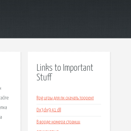
Links to Important
Stuff
н
сайте
Rpg игры для пк скачать торрент
упка
Dx3dx9 41 dll
на
В ворде номера страниц