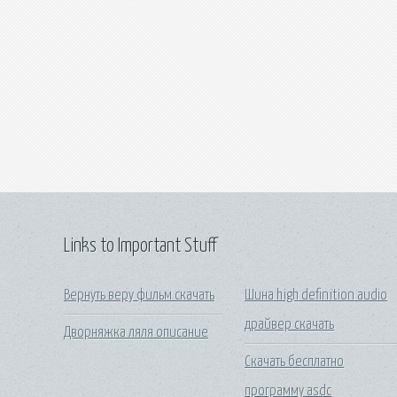
Links to Important Stuff
Вернуть веру фильм скачать
Шина high definition audio
драйвер скачать
Дворняжка ляля описание
Скачать бесплатно
программу asdc