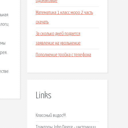
одинаковые
Математика 1 класс моро 2 часть
льная
скачать
логи;
За сколько дней подается
заявление на увольнение
 мы
ерея.
Пополнение тройка с телефона
стве.
Links
Классный видос!!!.
Тракторы John Deere - инструкции