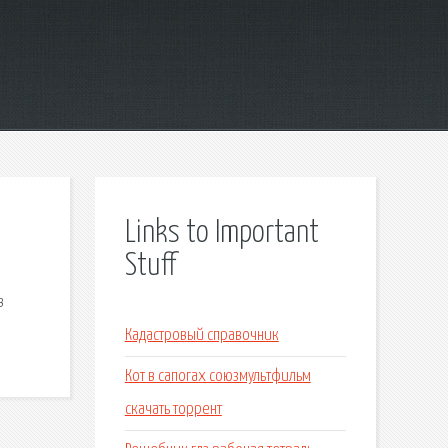
Links to Important
Stuff
в
Кадастровый справочник
Кот в сапогах союзмультфильм
скачать торрент