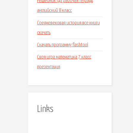
Решебник гдз рабочая тетрадь
английский 8 класс
Средневековая история все книги
скачать
Скачать программу flashtool
Своя игра математика 7 класс
презентация
Links