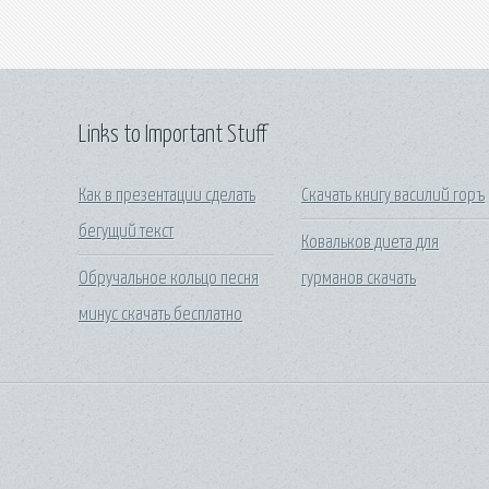
Links to Important Stuff
Как в презентации сделать
Скачать книгу василий горъ
бегущий текст
Ковальков диета для
Обручальное кольцо песня
гурманов скачать
минус скачать бесплатно