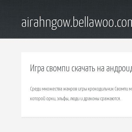
airahngow.bellawoo.co
Игра свомпи скачать на андрои
Среди множества жанров игры крокодильчик Свомпи мы 
которой орки, эльфы, люди и драконы сражаются.