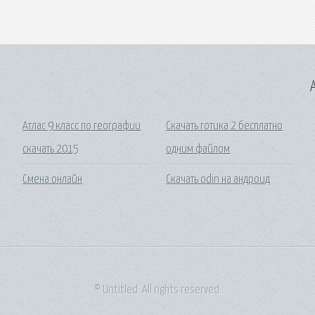
A
Атлас 9 класс по географии
Скачать готика 2 бесплатно
скачать 2015
одним файлом
Смена онлайн
Скачать odin на андроид
© Untitled. All rights reserved.