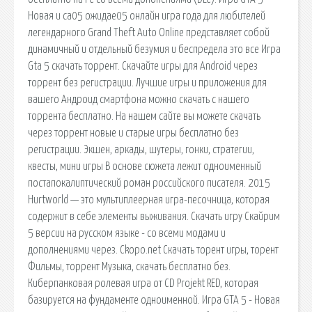
Новая и са05 ожидае05 онлайн игра года для любителей
легендарного Grand Theft Auto Online представляет собой
динамичный и отдельный безумия и беспредела это все Игра
Gta 5 скачать торрент. Скачайте игры для Android через
торрент без регистрации. Лучшие игры и приложения для
вашего Андроид смартфона можно скачать с нашего
торрента бесплатно. На нашем сайте вы можете скачать
через торрент новые и старые игры бесплатно без
регистрации. Экшен, аркады, шутеры, гонки, стратегии,
квесты, мини игры В основе сюжета лежит одноименный
постапокалиптический роман российского писателя. 2015
Hurtworld — это мультиплеерная игра-песочница, которая
содержит в себе элементы выживания. Скачать игру Скайрим
5 версии на русском языке - со всеми модами и
дополнениями через. Ckopo.net Скачать торент игры, торент
Фильмы, торрент Музыка, скачать бесплатно без.
Киберпанковая ролевая игра от CD Projekt RED, которая
базируется на фундаменте одноименной. Игра GTA 5 - Новая