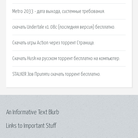
Metro 2033 - дата выхода, системные требования.
скачать Undertale v1.08c (последняя версия) бесплатно.
Скачать игры Action через торрент Страница.
Скачать Husk на русском торрент бесплатно на компьютер.
STALKER Зов Припяти скачать торрент бесплатно.
An Informative Text Blurb
Links to Important Stuff