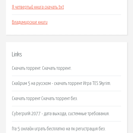
Я четвертый книга скачать txt
Владимирские книги
Links
Скачать торрент: Скачать торрент.
Скайрим 5 на русском - скачать торрент Игра TES Skyrim.
Скачать торрент Скачать торрент без.
Cyberpunk 2077 - дата выхода, системные требования.
Гта 5 онлайн играть бесплатно на пк регистрация без.