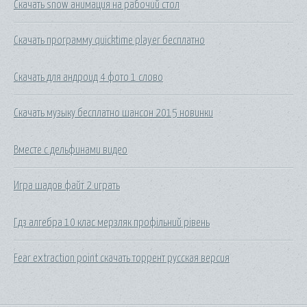
Скачать snow анимация на рабочий стол
Скачать программу quicktime player бесплатно
Скачать для андроид 4 фото 1 слово
Скачать музыку бесплатно шансон 2015 новинки
Вместе с дельфинами видео
Игра шадов файт 2 играть
Гдз алгебра 10 клас мерзляк профільний рівень
Fear extraction point скачать торрент русская версия