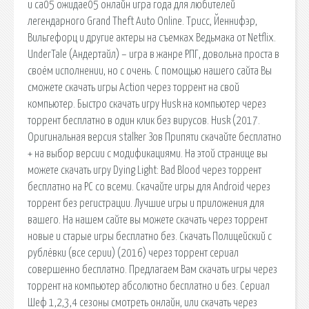
и са05 ожидае05 онлайн игра года для любителей
легендарного Grand Theft Auto Online. Трисс, Йеннифэр,
Вильгефорц и другие актеры на съемках Ведьмака от Netflix.
UnderTale (Андертайл) – игра в жанре РПГ, довольна проста в
своём исполнении, но с очень. С помощью нашего сайта Вы
сможете скачать игры Action через торрент на свой
компьютер. Быстро скачать игру Husk на компьютер через
торрент бесплатно в один клик без вирусов. Husk (2017.
Оригинальная версия stalker Зов Припяти скачайте бесплатно
+ на выбор версии с модификациями. На этой странице вы
можете скачать игру Dying Light: Bad Blood через торрент
бесплатно на PC со всеми. Скачайте игры для Android через
торрент без регистрации. Лучшие игры и приложения для
вашего. На нашем сайте вы можете скачать через торрент
новые и старые игры бесплатно без. Скачать Полицейский с
рублёвки (все серии) (2016) через торрент сериал
совершенно бесплатно. Предлагаем Вам скачать игры через
торрент на компьютер абсолютно бесплатно и без. Сериал
Шеф 1,2,3,4 сезоны смотреть онлайн, или скачать через