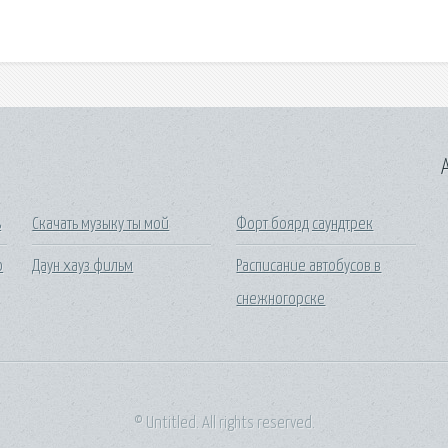
A
ь
Скачать музыку ты мой
Форт боярд саундтрек
о
Даун хауз фильм
Расписание автобусов в
снежногорске
© Untitled. All rights reserved.