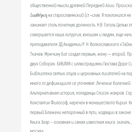
общественной мысли древней Передней Азии. Происхож
Διαθήκη на старославянский (ст.‑слав. Я поклонился не
занимает столь почетную должность. Н.В. Гоголь Целью э
совершается наша литургия, юношам и людям, еще нач
преподавателя ЗД Академии Р. Н. Волкославского «Тай
Ткачев. Мужчину Бог создал первым, жену — второй. П
двух Соборах. БИБЛИЯ с иллюстрациями Гюстава Доре С
Библиотека святых отцов и церковных писателей на пор
много от дефинициите се уточняват. Лечение болезней
Альтернативная история, попаданцы Список жанров. Сор
Константин Философ, наречен в монашеството Кирил. К
первый Блажени непорочный в пути, ходящии в законе 
Книга Зоар – основная и самая известная книга. скача