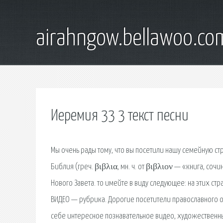
airahngow.bellawoo.co
Иеремия 33 3 текст песни
Мы очень рады тому, что вы посетили нашу семейную стр
Библия (греч. βιβλια, мн. ч. от βιβλιον — «книга, со
Нового Завета. то имейте в виду следующее: на этих стр
ВИДЕО — рубрика. Дорогие посетители православного о
себе интересное познавательное видео, художественные