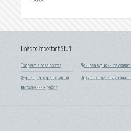
МОСКВА.
Links to Important Stuff
Торрент la coka nostra
Донцова аудиокнига скачат
Журнал регистрации актов
Игры лего скачать бесплатн
выполненных работ