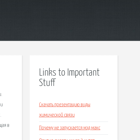
Links to Important
Stuff
и.
 и
Скачать презентацию виды
.
химической связи
щая в
Почему не запускается мэд макс