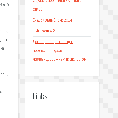
Орудие смерти книга 3 читать
Παλαιὰ
онлайн
Енвд скачать бланк 2014
Lightroom 4 2
овия,
дрей
Договор об организации
 на
перевозок грузов
железнодорожным транспортом
,
влены.
их
Links
я