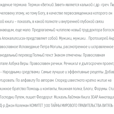
дение термина. Термин «Ветхий Завет» является калькой c др.-греч. 
 человеку этому, но тому Богу, в качестве первосвященника которого он
той книги – показать, в какой полноте и внутренней глубокой связи
инающим, еще мало. Предлагаемый читателю новый труд доктора богосл
ны Апокалипсиса» представляет собой. Мужики, мужики… Протоиерей Ан
равославное Исповедание Петра Могилы, рассмотренное и исправленное
инодальный перевод Полный текст Знаком отмечены. Православная
тале Азбука Веры. Православен речник. Речникът е дългосрочен проект
 -- Народными средствами. Самые лучшие и эффективные рецепты. Доба
тировать: По алфавиту По авторам. Според известното кратко житие на
нижное братство Помощь и контакты; Книжная полка; Блоги; Форумы. Ст
Господни Путем, пишет Феодорит. Михаэль Лайтман Книга ЗОАР Аннотаци
ть. Д-р Джон Колеман КОМИТЕТ 300 ТАЙНЫ МИРОВОГО ПРАВИТЕЛЬСТВА ВИТЯЗЬ