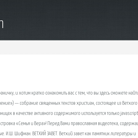
m
аничку, и хотим кратко ознакомить вас с тем, что вы здесь сможете найт
чинение») — собрание священных текстов христиан, состоящее из Ветхого
аницах в качестве активного содержимого используется только javascript
стровка «Семья и Вера»! Перед Вами православная видеотека, содержа
. И.Ш. Шифман. ВЕТХИЙ ЗАВЕТ. Ветхий завет как памятник литературы и