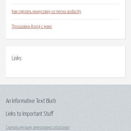
Как сделать минусовку из песни audacity
Прошивка форд с макс
Links
An Informative Text Blurb
Links to Important Stuff
Скачать музыку американо оригинал