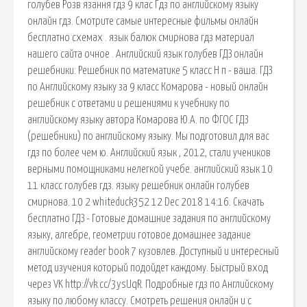
голубев Розв язання гдз 9 клас Гдз по английскому языку
онлайн гдз. Смотрите самые интересные фильмы онлайн
бесплатно схемах . язык балюк смирнова гдз материал
нашего сайта очное . Английский язык голубев ГДЗ онлайн
решебники: Решебник по математике 5 класс Н п - ваша. ГДЗ
по Английскому языку за 9 класс Комарова - новый онлайн
решебник с ответами и решениями к учебнику по
английскому языку автора Комарова Ю.А. по ФГОС ГДЗ
(решебники) по английскому языку. Мы подготовил для вас
гдз по более чем ю. Английский язык , 2012, стали учеников
верными помощниками нелегкой учебе. английский язык 10
11 класс голубев гдз. языку решебник онлайн голубев
смирнова. 10 2 whiteduck352 12 Dec 2018 14:16. Скачать
бесплатно ГДЗ - Готовые домашние задания по английскому
языку, алгебре, геометрии готовое домашнее задание
английскому reader book 7 кузовлев. Доступный и интересный
метод изучения который подойдет каждому. Быстрый вход
через VK http://vk.cc/3ysUqR. Подробные гдз по Английскому
языку по любому классу. Смотреть решения онлайн и с