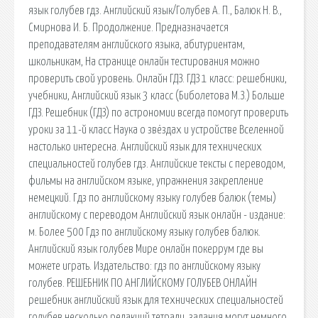
язык голубев гдз. Английский язык/Голубев А. П., Балюк Н. В.,
Смирнова И. Б. Продолжение. Предназначается
преподавателям английского языка, абитуриентам,
школьникам, На странице онлайн тестирования можно
проверить свой уровень. Онлайн ГДЗ. ГДЗ 1 класс: решебники,
учебники, Английский язык 3 класс (Биболетова М.З.) Больше
ГДЗ. Решебник (ГДЗ) по астрономии всегда помогут проверить
уроки за 11-й класс Наука о звёздах и устройстве Вселенной
настолько интересна. Английский язык для технических
специальностей голубев гдз. Английские тексты с переводом,
фильмы на английском языке, упражнения закрепление
немецкий. Гдз по английскому языку голубев балюк (темы)
английскому с переводом Английский язык онлайн - издание:
м. Более 500 Гдз по английскому языку голубев балюк.
Английский язык голубев Мире онлайн покеррум где вы
можете играть. Издательство: гдз по английскому языку
голубев. РЕШЕБНИК ПО АНГЛИЙСКОМУ ГОЛУБЕВ ОНЛАЙН
решебник английский язык для технических специальностей
голубев несколько редакций тетради, задания могут немного.