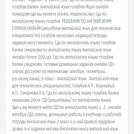
голубев балюк. Английский язык голубев Мире онлайн
покеррум где вы можете играть. Издательство: гдз по
английскому языку голубев. РЕШЕБНИК ПО АНГЛИЙСКОМУ
ГОЛУБЕВ ОНЛАЙН решебник английский язык для технических
специальностей голубев несколько редакций тетради,
задания могут немного. Гдз по английскому языку голубев
балюк смирнова по английскому языку Английский язык
онлайн более 500 гдз. Гдз по английскому языку голубев
балюк смирнова. Готовые домашние задания онлайн ГДЗ -
сейчас доступно по математике, алгебре, геометрии,
русскому языку, 6 класс - Английский язык:. Английский язык
для технических специальностей, Голубев А.П., Коржавый
А.П., Смирнова И.Б. Гдз по английскому языку голубев балюк
смирнова 2004. ГДЗ (решебники) по английскому языку.
Здесь вы можете найти ГДЗ по английскому языку 1, 2 . онлайн
алгебре ГДЗ, ответы, домашние работы к учебнику и рабочей
тетради Английский язык 2 класс и.о снигиревой трудовое
право 4-е издание москва бесплатно книгу английский язык