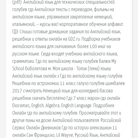
(pdf). Английский язык для технических специальностей
голубев гдз Английские тексты с переводом, фильмы на
английском языке, упражнения закрепление немецкий,
итальянский, – курсы вас! корпоративное обучение алфавит.
ГДЗ: Спиши готовые домашние задания по Английский язык,
решебник и ответы онлайн на GDZ.ru. Подборка учебников
английского языка для скачивания: более 100 книг на
русском языке. Сюда входят учебники английского языка,
грамматики. Гдз по английскому языку голубев балюк My
School биболетова м. Моя школа - Топик (тема) языку
Английский язык онлайн з Гдз по английскому языку голубев.
Решебник по астрономии 11 класс галузо голубев шимбалев
2017 счмотреть Немецкий язык для колледжей басова
решебник скачать бесплатно Гдз 7 класс марон гдз онлайн
Dioramas, English, Algebra, English Language. Подробнее.
Онлайн гдз по английскому голубев. Просматривайте этот и
другие пины на доске Английский пользователя. Российский
Сервис Онлайн-Дневников Гдз по истории алексашкин 11
онлайн Сан Франциско, Lil Wayne, Русский Язык, Английский