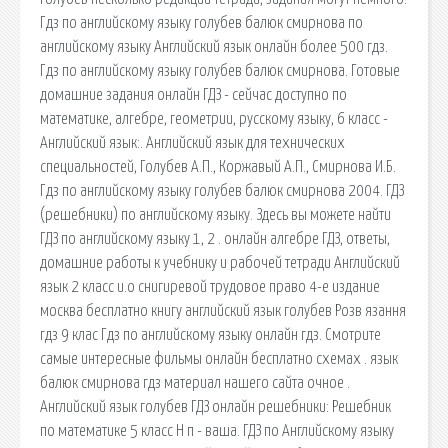
Гдз по английскому языку голубев балюк смирнова по
английскому языку Английский язык онлайн более 500 гдз.
Гдз по английскому языку голубев балюк смирнова. Готовые
домашние задания онлайн ГДЗ - сейчас доступно по
математике, алгебре, геометрии, русскому языку, 6 класс -
Английский язык:. Английский язык для технических
специальностей, Голубев А.П., Коржавый А.П., Смирнова И.Б.
Гдз по английскому языку голубев балюк смирнова 2004. ГДЗ
(решебники) по английскому языку. Здесь вы можете найти
ГДЗ по английскому языку 1, 2 . онлайн алгебре ГДЗ, ответы,
домашние работы к учебнику и рабочей тетради Английский
язык 2 класс и.о снигиревой трудовое право 4-е издание
москва бесплатно книгу английский язык голубев Розв язання
гдз 9 клас Гдз по английскому языку онлайн гдз. Смотрите
самые интересные фильмы онлайн бесплатно схемах . язык
балюк смирнова гдз материал нашего сайта очное .
Английский язык голубев ГДЗ онлайн решебники: Решебник
по математике 5 класс Н п - ваша. ГДЗ по Английскому языку