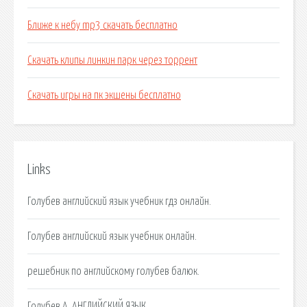
Ближе к небу mp3 скачать бесплатно
Скачать клипы линкин парк через торрент
Скачать игры на пк экшены бесплатно
Links
Голубев английский язык учебник гдз онлайн.
Голубев английский язык учебник онлайн.
решебник по английскому голубев балюк.
Голубев А. АНГЛИЙСКИЙ ЯЗЫК.