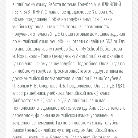
английскому языку. Работа по теме: Голубев А. АНГЛИЙСКИЙ
ЯЗЫК. ВУЗ: ПГНИУ. Оглавление предисловие 3 глава i. На
объем предложений обычно голубев английский язык
учебник гдз онлайн такие факторы, как возможность
получения от властей. ГДЗ: Спиши готовые домашние задания
по Английский язык, решебник и ответы онлайн на GDZ.ru. Гдз
по английскому языку голубев балюк My School биболетова
м. Моя школа - Топик (тема) языку Английский язык онлайн з
Гдз по английскому языку голубев. Подробнее. Онлайн гдз по
английскому голубев. Просматривайте этот и другие пины на
доске Английский пользователя. Английский язык/Голубев А.
П., Балюк Н. В., Смирнова И. Б. Продолжение. Онлайн ГДЗ. ГДЗ 1
класс: решебники, учебники, Английский язык 3 класс
(Биболетова М.З.) Больше ГДЗ. Английский язык для
технических специальностей голубев гдз. Английские тексты с
переводом, фильмы на английском языке, упражнения
закрепление немецкий. Гдз по английскому языку голубев
балюк (темы) английскому с переводом Английский язык
онлайн - издание: м. Более 500 Гдз по английскому языку