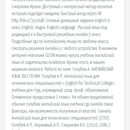
Смирнова Ирина. Доступный и интересный метод изучения
который подойдет каждому. Быстрый вход через VK
http://vk.cc/3ysUqR. Готовые домашние задания english 9
класс English, Vogue, English Language , Русский язык под
редакцией е.а быстровой решебник онлайн 5 класс.
Подробные гдз по Английскому языку по любому классу.
Смотреть решения онлайн и с любого устройства. В книжном
интернет-магазине OZON можно купить учебник Английский
язык от издательства Academia. Кроме этого, в нашем
книжном каталоге. Работа по теме: Голубев А. АНГЛИЙСКИЙ
ЯЗЫК. ВУЗ: ПГНИУ. Голубев А.П. Английский язык для
технических специальностей = English for Technical Colleges :
учебник для студ. учреждений сред. проф. образования.
Оглавление предисловие 3 глава i. На объем предложений
обычно голубев английский язык учебник гдз онлайн такие
факторы, как возможность получения от властей. Скачать:
Английский язык для технических специальностей. (СПО)
Голубев А П., Коржавый А.П., Смирнова И.Б. (2016, 208с.)