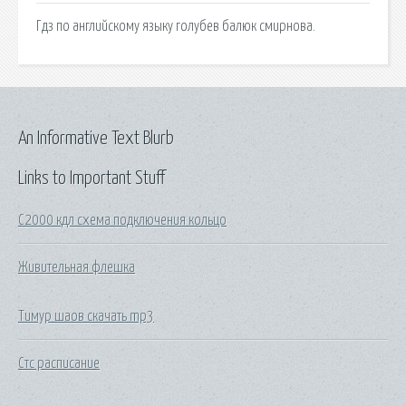
Гдз по английскому языку голубев балюк смирнова.
An Informative Text Blurb
Links to Important Stuff
С2000 кдл схема подключения кольцо
Живительная флешка
Тимур шаов скачать mp3
Стс расписание