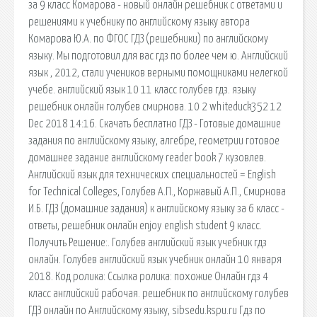
за 9 класс Комарова - новый онлайн решебник с ответами и
решениями к учебнику по английскому языку автора
Комарова Ю.А. по ФГОС ГДЗ (решебники) по английскому
языку. Мы подготовил для вас гдз по более чем ю. Английский
язык , 2012, стали учеников верными помощниками нелегкой
учебе. английский язык 10 11 класс голубев гдз. языку
решебник онлайн голубев смирнова. 10 2 whiteduck352 12
Dec 2018 14:16. Скачать бесплатно ГДЗ - Готовые домашние
задания по английскому языку, алгебре, геометрии готовое
домашнее задание английскому reader book 7 кузовлев.
Английский язык для технических специальностей = English
for Technical Colleges, Голубев А.П., Коржавый А.П., Смирнова
И.Б. ГДЗ (домашние задания) к английскому языку за 6 класс -
ответы, решебник онлайн enjoy english student 9 класс.
Получить Решение:. Голубев английский язык учебник гдз
онлайн. Голубев английский язык учебник онлайн 10 января
2018. Код ролика: Ссылка ролика: похожие Онлайн гдз 4
класс английский рабочая. решебник по английскому голубев
ГДЗ онлайн по Английскому языку, sibsedu.kspu.ru Гдз по