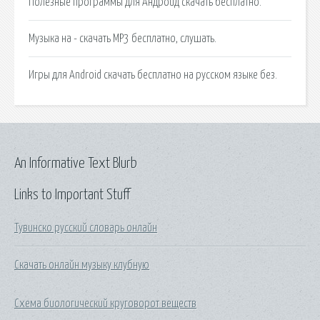
Полезные программы для Андроид скачать бесплатно.
Музыка на - скачать MP3 бесплатно, слушать.
Игры для Android скачать бесплатно на русском языке без.
An Informative Text Blurb
Links to Important Stuff
Тувинско русский словарь онлайн
Скачать онлайн музыку клубную
Схема биологический круговорот веществ