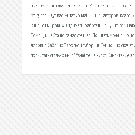
правом. Книги жанра - Ужасы и Мистика Герой снов. Так
knigi.org ждут Вас. Читать онлайн книги авторов: клас
книги от мировых. Отдыхать, работать или учиться? Зна
Помощница Эта не самая лучшая. Почитать можно, но не
деревне Саблино Тверской губернии Тут можно скачать 
прочитать столько книг? Узнайте из курса Киночтение за