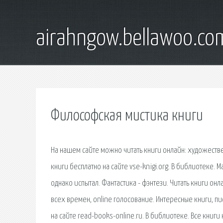
airahngow.bellawoo.co
Философская мистика книги
На нашем сайте можно читать книги онлайн: художествен
книги бесплатно на сайте vse-knigi.org. В библиотеке
однако испытал. Фантастика - фэнтези. Читать книги онлай
всех времен, online голосование. Интересные книги, пис
на сайте read-books-online.ru. В библиотеке. Все кни