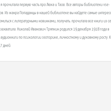
, я прочитала первую часть про Люка и Тасю. Все авторы библиотеки vse-
сиков. Из жанра Попаданцы в нашей библиотеке вы найдете самые интере
комиться с литературными новинками, получать. прочитала все книги из с
 захватила. Николай Иванович Тряпкин родился 19 декабря 1918 года в
аудиокниги по психологии эзоторике, личностному и духовному росту. К
 7 дней.