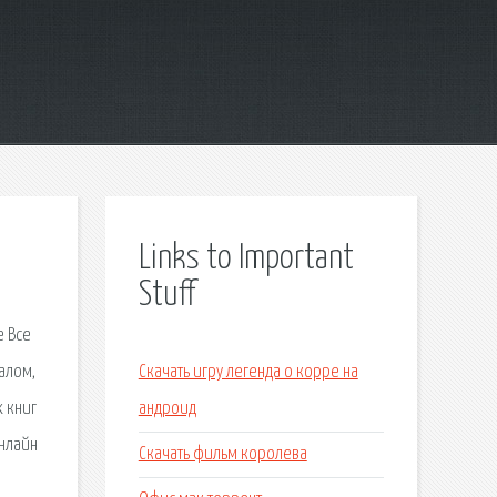
Links to Important
Stuff
е Все
алом,
Скачать игру легенда о корре на
х книг
андроид
онлайн
Скачать фильм королева