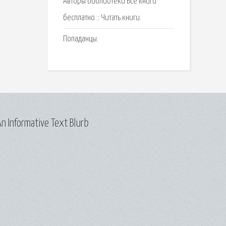
Авторы библиотеки Все книги
бесплатно :: Читать книги.
Попаданцы.
n Informative Text Blurb