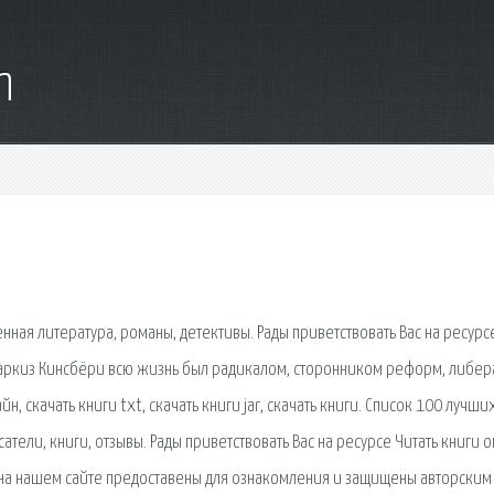
m
ная литература, романы, детективы. Рады приветствовать Вас на ресурс
. Маркиз Кинсбёри всю жизнь был радикалом, сторонником реформ, либер
н, скачать книги txt, скачать книги jar, скачать книги. Список 100 лучши
атели, книги, отзывы. Рады приветствовать Вас на ресурсе Читать книги 
ги на нашем сайте предоставены для ознакомления и защищены авторским