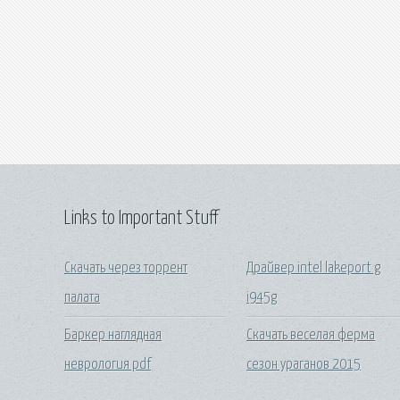
Links to Important Stuff
Скачать через торрент
Драйвер intel lakeport g
палата
i945g
Баркер наглядная
Скачать веселая ферма
неврология pdf
сезон ураганов 2015