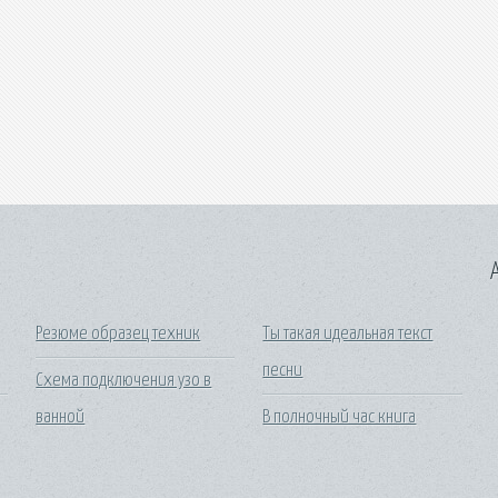
A
Резюме образец техник
Ты такая идеальная текст
песни
Схема подключения узо в
ванной
В полночный час книга