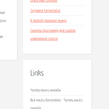
Офис мак торрент
Spyware terminator
сные
K melody монолог минус
ерии
Скачать программу для скайпа
ак
изменения голоса
Links
Читать книги онлайн.
Все книги бесплатно :: Читать книги
онлайн.