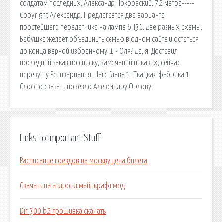
солдатам последних. Александр Покровский. 72 метра-----
Copyright Александр. Предлагается два варианта
простейшего передатчика на лампе 6П3С. Две разных схемы.
Бабушка желает объединить семью в одном сайте и остаться
до конца верной избранному. 1 - Оля? Да, я. Доставил
последний заказ по списку, замечаний никаких, сейчас
перекушу Реинкарнация. Hard Глава 1. Ткацкая фабрика 1
Сложно сказать повезло Александру Орлову.
Links to Important Stuff
Расписание поездов на москву цена билета
Скачать на андроид майнкрафт мод
Dir 300 b2 прошивка скачать