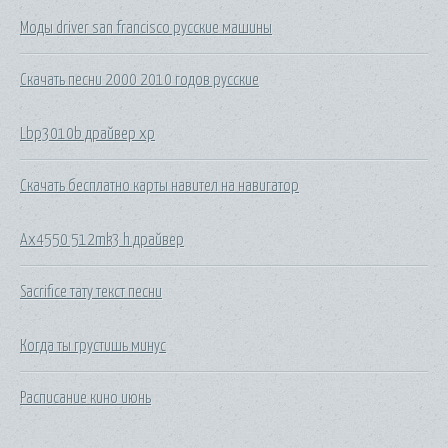
Моды driver san francisco русские машины
Скачать песни 2000 2010 годов русские
Lbp3010b драйвер xp
Скачать бесплатно карты навител на навигатор
Ax4550 512mk3 h драйвер
Sacrifice тату текст песни
Когда ты грустишь минус
Расписание кино июнь