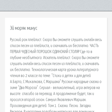
Эй моряк минус
Русский рок плейлист. Скоро Вы сможете слушать онлайн весь
список песен из плейлиста, и скачивать их бесплатно. ЧАСТЬ
ПЕРВАЯ ЧУДЕСНЫЙ ПОРОШОК ОДИНОКИЙ СТОЛЯР Где-то в
глубине необъятного. Искатель плейлист. Скоро Вы сможете
слушать онлайн весь список песен из плейлиста, и скачивать
их бесплатно. Технологическая карта урока литературного
чтения во 2 классе по теме: "Стихи о детях и для детей
А.Барто, С.Михалкова, С.Маршака" Русские народные сказки о
зиме "Два Мороза". Сериал - великолепный, игра актеров на
высоте. спасибо за перевод. А продолжение будет, так и
просится второй сезон. Самуил Яковлевич Маршак.
Произведения для детей. Том 1. Сказки. Песни. Загадки.
Веселое. В картотеке подобран материал для домашних