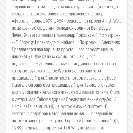
заданий по автоматизации разных групп звуков (в слогах, в
словах, в совосочетаниях, в предложениях Сервер
Афганская война 1979-1989 представляет проект Art Of War,
посвященный солдатам последних войн - от Венгрии до
Чечни. Живым и павшим. Александр Покровский. 72 метра---
-- © Copyright Александр Михайлович Покровский Александр.
Предлагается два варианта простейшего передатчика на
лампе 6П3С. Две разных схемы, отличающиеся
подключением антенны и подачей модуляции. Список песен,
которые звучали в эфире Русский рок сегодня и за
прошедшие 3 дня. Список песен, которые звучали в эфире
Искатель сегодня и за прошедшие 3 дня. Технологическая
карта урока литературного чтения во 2 классе по теме: Стихи
о детях и для. Тайская дорама Предназначенные судьбой /
Likit Ruk (Тайланд, 2018) на русском языке смотреть. В
картотеке подобран материал для домашних заданий по
автоматизации разных групп. Сервер Афганская война 1979-
1989 представляет проект Art Of War, посвященный