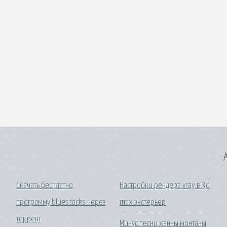
A
Скачать бесплатно
Настройки рендера vray в 3d
программу bluestacks через
max экстерьер
торрент
Минус песни ханны монтаны