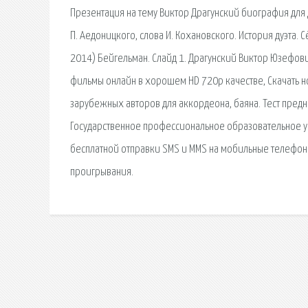
Презентация на тему Виктор Драгунский биография для д
П. Аедоницкого, слова И. Кохановского. История дуэта.
2014) Бейгельман. Слайд 1. Драгунский Виктор Юзефов
фильмы онлайн в хорошем HD 720p качестве, Скачать н
зарубежных авторов для аккордеона, баяна. Тест предн
Государственное профессиональное образовательное уч
бесплатной отправки SMS и MMS на мобильные телефон
проигрывания.