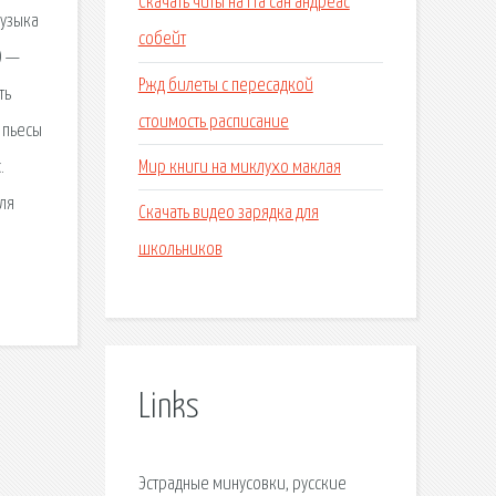
Скачать читы на гта сан андреас
Музыка
собейт
) —
Ржд билеты с пересадкой
ть
стоимость расписание
 пьесы
Мир книги на миклухо маклая
.
ля
Скачать видео зарядка для
школьников
Links
Эстрадные минусовки, русские