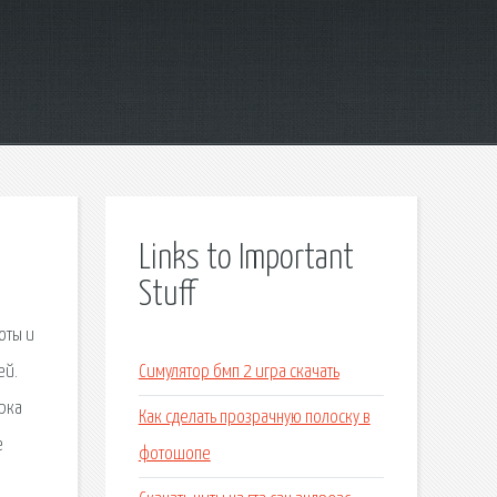
Links to Important
Stuff
оты и
ей.
Симулятор бмп 2 игра скачать
орка
Как сделать прозрачную полоску в
е
фотошопе