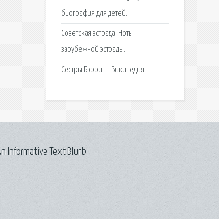
биография для детей.
Советская эстрада. Ноты
зарубежной эстрады.
Сёстры Бэрри — Википедия.
n Informative Text Blurb