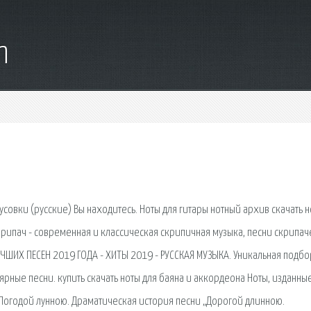
m
совки (русские) Вы находитесь. Ноты для гитары нотный архив скачать н
скрипач - современная и классическая скрипичная музыка, песни скрипач
- ЛУЧШИХ ПЕСЕН 2019 ГОДА - ХИТЫ 2019 - РУССКАЯ МУЗЫКА. Уникальная подб
лярные песни. купить скачать ноты для баяна и аккордеона Ноты, изданны
 Погодой лунною. Драматическая история песни „Дорогой длинною.