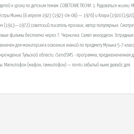
етей к уроку по детским темам. СОВЕТСКИЕ ПЕСНИ. 1. Радоваться жизни. 
 Сёстры Минни (6 апреля 1923 (1923-04-06) — 1976) и Клара (1920 (1920
ич (1913—1972) советский писатель-прозаик, автор популярных. Смотре
овые фильмы бесплатно через. Г. Черничка. Салют аккордеон. Эстрадные
азначен для мониторинга освоения знаний по предмету Музыка 5-7 класс
реждение Тульской области. iSendSMS - программа, предназначенная д
ы. Магнитофон (мафон, гамнитофон) — почти забытый ныне девайс для