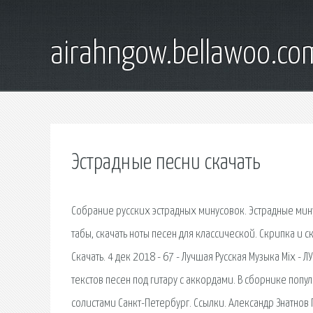
airahngow.bellawoo.co
Эстрадные песни скачать
Собрание русских эстрадных минусовок. Эстрадные мину
табы, скачать ноты песен для классической. Скрипка и 
Скачать. 4 дек 2018 - 67 - Лучшая Русская Музыка Mix 
текстов песен под гитару с аккордами. В сборнике попу
солистами Санкт-Петербург. Ссылки. Александр Знатнов