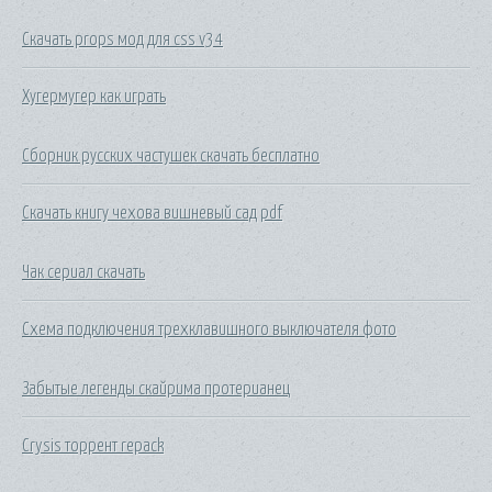
Скачать props мод для css v34
Хугермугер как играть
Сборник русских частушек скачать бесплатно
Скачать книгу чехова вишневый сад pdf
Чак сериал скачать
Схема подключения трехклавишного выключателя фото
Забытые легенды скайрима протерианец
Crysis торрент repack