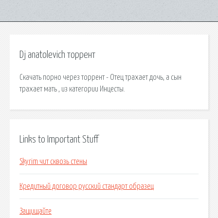
Dj anatolevich торрент
Скачать порно через торрент - Отец трахает дочь, а сын
трахает мать , из категории Инцесты.
Links to Important Stuff
Skyrim чит сквозь стены
Кредитный договор русский стандарт образец
Защищайте