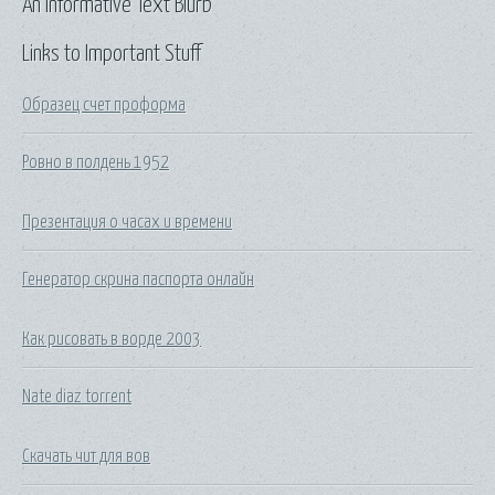
An Informative Text Blurb
Links to Important Stuff
Образец счет проформа
Ровно в полдень 1952
Презентация о часах и времени
Генератор скрина паспорта онлайн
Как рисовать в ворде 2003
Nate diaz torrent
Скачать чит для вов