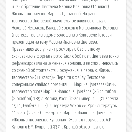
и как обретение. Цветаева Марина Ивановна (11 класс).
Жизнь и творчество Марины Цветаевой. На раннее
творчество Цветаевой значительное влияние оказали
Николай Некрасов, Валерий Брюсов и Максимилиан Волошин
(поэтесса гостила в доме Волошина в Коктебеле Готовая
презентация на тему Марина Ивановна Цветаева.
Презентация доступна к просмотру и бесплатному
скачиванию в формате pptx Как любой поэт, Цветаева тонко
рефлексировала на изменения в жизни, и ее стихи менялись
со сменой обстоятельств и окружения: в первых. Жизнь и
творчество» (11 класс)». Перейти к файлу. Текстовое
содержимое слайдов презентации: Марина ЦветаеваЖизнь и
творчество поэта Мари́на Ива́новна Цвета́ева (26 сентября
(8 октября) 1892, Москва, Российская империя — 31 августа
1941, Елабуга, СССР). Литература Чехов >>. Урок литературы,
11класс (2 часа) Тема урока: Марина Ивановна Цветаева.
«Жизнь и творчество Куприна» - Жизнь и творчество. А.И.
Куприн и Е.М. Куприна 1937 г. Краткий обзор жизни и