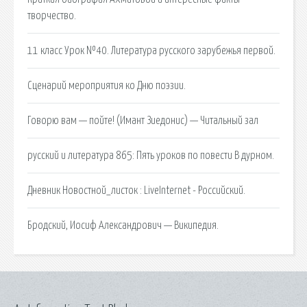
творчество.
11 класс Урок №40. Литература русского зарубежья первой.
Сценарий мероприятия ко Дню поэзии.
Говорю вам — пойте! (Имант Зиедонис) — Читальный зал
русский и литература 865: Пять уроков по повести В дурном.
Дневник Новостной_листок : LiveInternet - Российский.
Бродский, Иосиф Александрович — Википедия.