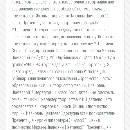
литературы в школе, а также как источник информации для
составления ученических сообщений по теме. Скачать
презентацию: Жизнь и творчество Марины Цветаевой 11
класс. Презентация посвящена трагической судьбе
М.Цветаевой. Предназначена для урока-биографии или
внеклассного мероприятия, посвященного поэту. Конспект и
презентация к уроку литературы по творчеству М. Цветаевой
"Я тоже была, прохожий. Очерк жизни и творчества Марины
Цветаевой ZIP / 30.13 Мб. Опубликовано 02.11.16 в 17:17 в
группе «УРОК.РФ: группа для участников конкурсов». 5-8
класс. Укради название и сочини историю Регистрация.
Вебинары для педагогов от компании «Преемственность в
образовании». Жизнь и творчество Марины Ивановны
Цветаевой. Литература 11 класс. Воспитательные: раскрыть
гуманистический характер творчества М.И. Цветаевой, что
проявляется в интересе к личности Жизнь и творчество
Марины Ивановны Цветаевой доступна всем пользователям.
Презентация к уроку литературы (7 класс) "Жизнь и
творчество Марины Ивановны Цветаевой". Презентация к