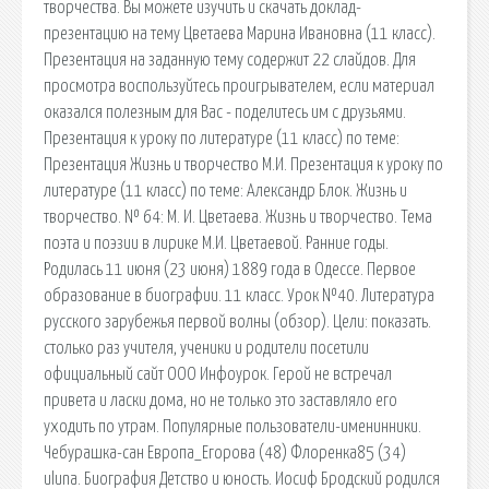
творчества. Вы можете изучить и скачать доклад-
презентацию на тему Цветаева Марина Ивановна (11 класс).
Презентация на заданную тему содержит 22 слайдов. Для
просмотра воспользуйтесь проигрывателем, если материал
оказался полезным для Вас - поделитесь им с друзьями.
Презентация к уроку по литературе (11 класс) по теме:
Презентация Жизнь и творчество М.И. Презентация к уроку по
литературе (11 класс) по теме: Александр Блок. Жизнь и
творчество. № 64: М. И. Цветаева. Жизнь и творчество. Тема
поэта и поэзии в лирике М.И. Цветаевой. Ранние годы.
Родилась 11 июня (23 июня) 1889 года в Одессе. Первое
образование в биографии. 11 класс. Урок №40. Литература
русского зарубежья первой волны (обзор). Цели: показать.
столько раз учителя, ученики и родители посетили
официальный сайт ООО Инфоурок. Герой не встречал
привета и ласки дома, но не только это заставляло его
уходить по утрам. Популярные пользователи-именинники.
Чебурашка-сан Европа_Егорова (48) Флоренка85 (34)
uluna. Биография Детство и юность. Иосиф Бродский родился