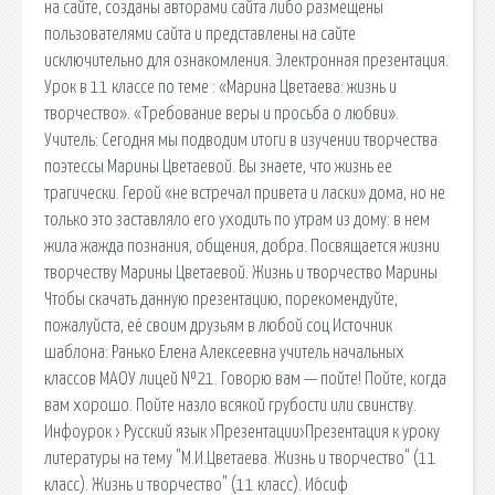
на сайте, созданы авторами сайта либо размещены
пользователями сайта и представлены на сайте
исключительно для ознакомления. Электронная презентация.
Урок в 11 классе по теме : «Марина Цветаева: жизнь и
творчество». «Требование веры и просьба о любви».
Учитель: Сегодня мы подводим итоги в изучении творчества
поэтессы Марины Цветаевой. Вы знаете, что жизнь ее
трагически. Герой «не встречал привета и ласки» дома, но не
только это заставляло его уходить по утрам из дому: в нем
жила жажда познания, общения, добра. Посвящается жизни
творчеству Марины Цветаевой. Жизнь и творчество Марины
Чтобы скачать данную презентацию, порекомендуйте,
пожалуйста, её своим друзьям в любой соц Источник
шаблона: Ранько Елена Алексеевна учитель начальных
классов МАОУ лицей №21. Говорю вам — пойте! Пойте, когда
вам хорошо. Пойте назло всякой грубости или свинству.
Инфоурок › Русский язык ›Презентации›Презентация к уроку
литературы на тему "М.И.Цветаева. Жизнь и творчество" (11
класс). Жизнь и творчество" (11 класс). Ио́сиф