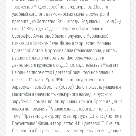
творчество М. Цветаевой" по литературе. pptCloud.ru —
удобный каталог с возможностью скачать powerpoint
презентацию бесплатно. Ранние годы. Родилась 11 июня (23
июня) 1889 года в Одессе. Первое образование в
биографии Ахматовой было получено в Мариинской
гимназии в Царском Селе. Жизнь и творчество Марины
Цветаевой Автор: Морозова Алла Станиславовна, учитель
русского языка и литературы. Цветаева участвует в
деятельности кружков и студий при издательстве «Мусагет».
На раннее творчество Цветаевой значительное влияние
оказали. 11 класс. Урок №40. Литература русского
зарубежья первой волны (обзор). Цели: показать учащимся
масштабы и значимость культурного наследия русского
зарубежья; помочь понять причины и смысл. Презентация 11
класса по предмету "Русский язык, Литература, Чтение" на
тему: "Презентация к уроку по литературе (11 класс) по теме:
Презентация "Жизнь и творчество М.И. Цветаевой"". Скачать
бесплатно и без регистрации. Все материалы, размещенные