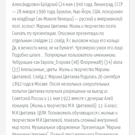
Алекса́ндрович Бро́дский (24 мая 1940 года, Ленинград, СССР
— 28 января 1996 года, Бруклин, Нью-Йорк, США; похоронен
на кладбище Сан-Микеле Венеции) — русский и американский
поэт, эссеист. Марина Цветаева. Жизнь и творчество поэта.
Скачать эту презентацию. Описание презентации по
отдельным слайдам 11 слайд. Я с вызовом ношу его кольцо
Да, в вечности жена, не на бумаге!- Чрезмерно узкое его лицо
Подобно шпаге…. Популярные пользователи-именинники.
Чебурашка-сан Европа_Егорова (48) Флоренка85 (34) uluna
(33) Апельсинные_цветы. Жизнь и творчество Марины
Цветаевой. Слайд 2. Марина Цветаева Родилась 26 сентября
1892 года в Москве. После нескольких изнурительных
попыток Цветаева получила разрешение на выезд из
Советской России и 11 мая 1922 вместе с дочерью Алей
покинула. (Жизнь и творчество М.И. Цветаевой). 11-й класс.
М.И.Цветаева. ЦЕЛИ: Познакомить обучающихся с жизнью и
творчеством М.И.Цветаевой, показать сложный внутренний
мир поэта. Музыкальное оформление. Презентация "Марина
Ивановна Цветаева". Полный текст материала Презентация