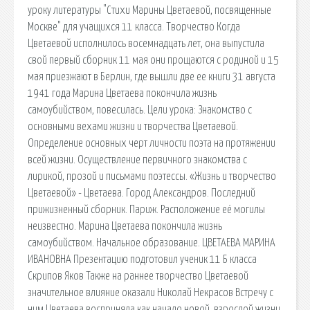
уроку литературы "Стихи Марины Цветаевой, посвященные
Москве" для учащихся 11 класса. Творчество Когда
Цветаевой исполнилось восемнадцать лет, она выпустила
свой первый сборник 11 мая они прощаются с родиной и 15
мая приезжают в Берлин, где вышли две ее книги 31 августа
1941 года Марина Цветаева покончила жизнь
самоубийством, повесилась. Цели урока: Знакомство с
основными вехами жизни и творчества Цветаевой.
Определение основных черт личности поэта на протяжении
всей жизни. Осуществление первичного знакомства с
лирикой, прозой и письмами поэтессы. «Жизнь и творчество
Цветаевой» - Цветаева. Город Александров. Последний
прижизненный сборник. Париж. Расположение её могилы
неизвестно. Марина Цветаева покончила жизнь
самоубийством. Начальное образование. ЦВЕТАЕВА МАРИНА
ИВАНОВНА Презентацию подготовил ученик 11 Б класса
Скрипов Яков Также на раннее творчество Цветаевой
значительное влияние оказали Николай Некрасов Встречу с
ним Цветаева восприняла как начало новой, взрослой жизни