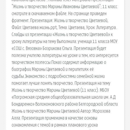
"Жизнь и творчество Марины Ивановны Цветаевой"; 11 класс
смотрите в скачиваемом файле. На странице приведен
фрагмент. Презентация: Жизнь и творчество Цветаевой,
Файл: Цветаева жизнь.ppt, Тема: Цветаева, Урок: Литература.
Слайды из презентации «Жизнь и творчество Цветаевой» к
уроку литературы на тему Выполнила: ученица 11 класса МОУ
«СОШ с. Вязовка» Бозрикова Ольга. Презентация будет
полезна учителю литературы на уроке и тем, кто интересуется
творчеством поэтессы.Показ содержит информацию о
биографии Марины Цветаевой и перипетиях её
судьбы.Знакомство с подробностями семейной жизни
помогает лучше понять творчество. Презентация на тему
Жизнь и творчество Марины Цветаевой (11 класс). МБОУ
«Погромская средняя общеобразовательная школа им. А.Д.
Бондаренко» Волоконовского района Белгородской области
Жизнь и творчество Марины Цветаевой Автор: Морозова
Алла. Презентация применима в качестве основы
ознакомления с темой в рамках планового урока