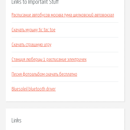
Links to Important Stuff
Расписание автобусов москва тума щелковский автовокзал
Скачать музыку tic tac toe
Скачать страшную игру
Станция люберцы 1 расписание электричек
Песня фотоальбом скачать бесплатно
Bluesoleil bluetooth driver
Links