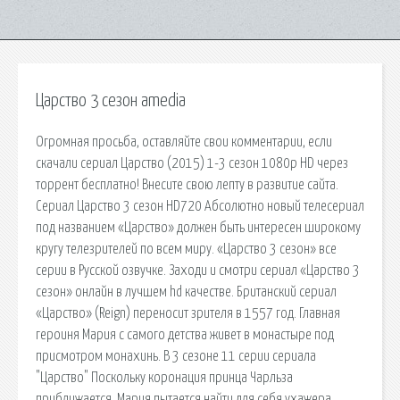
Царство 3 сезон amedia
Огромная просьба, оставляйте свои комментарии, если
скачали сериал Царство (2015) 1-3 сезон 1080p HD через
торрент бесплатно! Внесите свою лепту в развитие сайта.
Сериал Царство 3 сезон HD720 Абсолютно новый телесериал
под названием «Царство» должен быть интересен широкому
кругу телезрителей по всем миру. «Царство 3 сезон» все
серии в Русской озвучке. Заходи и смотри сериал «Царство 3
сезон» онлайн в лучшем hd качестве. Британский сериал
«Царство» (Reign) переносит зрителя в 1557 год. Главная
героиня Мария с самого детства живет в монастыре под
присмотром монахинь. В 3 сезоне 11 серии сериала
"Царство" Поскольку коронация принца Чарльза
приближается, Мария пытается найти для себя ухажера,