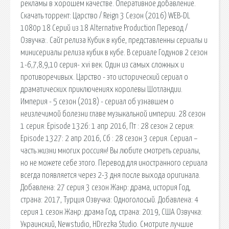
рекламы в хорошем качестве. Оперативное добавление.
Скачать торрент: Царство / Reign 3 Сезон (2016) WEB-DL
1080p 18 Серий из 18 Alternative Production Перевод /
Озвучка:. Сайт релиза Кубик в кубе, представленны сериалы и
минисериалы релиза кубик в кубе. В сериале Годунов 2 сезон
1-6,7,8,9,10 серия- xvi век. Один из самых сложных и
противоречивых. Царство - это исторический сериал о
драматических приключениях королевы Шотландии.
Империя - 5 сезон (2018) - сериал об узнавшем о
неизлечимой болезни главе музыкальной империи. 28 сезон
1 серия: Episode 1326: 1 апр 2016, Пт : 28 сезон 2 серия:
Episode 1327: 2 апр 2016, Сб : 28 сезон 3 серия. Сериал –
часть жизни многих россиян! Вы любите смотреть сериалы,
но не можете себе этого. Перевод для иностранного сериала
всегда появляется через 2-3 дня после выхода оригинала.
Добавлена: 27 серия 3 сезон Жанр: драма, история Год,
страна: 2017, Турция Озвучка: Одноголосый. Добавлена: 4
серия 1 сезон Жанр: драма Год, страна: 2019, США Озвучка:
Украинский, Newstudio, HDrezka Studio. Смотрите лучшие