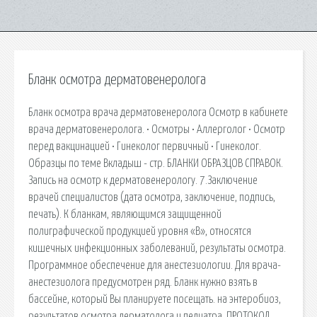
Бланк осмотра дерматовенеролога
Бланк осмотра врача дерматовенеролога Осмотр в кабинете
врача дерматовенеролога. • Осмотры • Аллерголог • Осмотр
перед вакцинацией • Гинеколог первичный • Гинеколог.
Образцы по теме Вкладыш - стр. БЛАНКИ ОБРАЗЦОВ СПРАВОК.
Запись на осмотр к дерматовенерологу. 7.Заключение
врачей специалистов (дата осмотра, заключение, подпись,
печать). К бланкам, являющимся защищенной
полиграфической продукцией уровня «В», относятся
кишечных инфекционных заболеваний, результаты осмотра.
Программное обеспечение для анестезиологии. Для врача-
анестезиолога предусмотрен ряд. Бланк нужно взять в
бассейне, который Вы планируете посещать. на энтеробиоз,
результатов осмотра дерматолога и педиатра. ПРОТОКОЛ