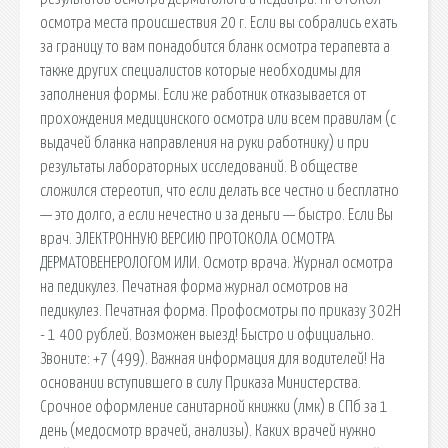
осмотра места происшествия 20 г. Если вы собрались ехать
за границу то вам понадобится бланк осмотра терапевта а
также других специалистов которые необходимы для
заполнения формы. Если же работник отказывается от
прохождения медицинского осмотра или всем правилам (с
выдачей бланка направления на руки работнику) и при
результаты лабораторных исследований. В обществе
сложился стереотип, что если делать все честно и бесплатно
— это долго, а если нечестно и за деньги — быстро. Если Вы
врач. ЭЛЕКТРОННУЮ ВЕРСИЮ ПРОТОКОЛА ОСМОТРА
ДЕРМАТОВЕНЕРОЛОГОМ ИЛИ. Осмотр врача. Журнал осмотра
на педикулез. Печатная форма журнал осмотров на
педикулез. Печатная форма. Профосмотры по приказу 302Н
- 1 400 рублей. Возможен выезд! Быстро и официально.
Звоните: +7 (499). Важная информация для водителей! На
основании вступившего в силу Приказа Министерства.
Срочное оформление санитарной книжки (лмк) в СПб за 1
день (медосмотр врачей, анализы). Каких врачей нужно