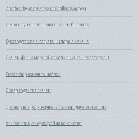
Another day in paradise phil collins аккорды
Песня о путешественниках скачать бесплатно
Руководство по эксплуатации порше макан s
Скачать фильм морской пехотинец 2015 через торрент
Prestashop изменить шаблон
Повар года игра скачать
Договор на продвижение сайта с юридическим лицом
Как скачать музыку из ipod на компьютер