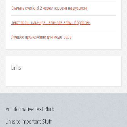
Скачать overlord 2 через торрент на русском
Текст песни ильмира нагимова алтын бортегем
Лучшее приложение для медитации
Links
An Informative Text Blurb
Links to Important Stuff