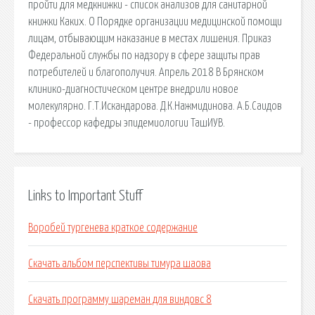
пройти для медкнижки - список анализов для санитарной
книжки Каких. О Порядке организации медицинской помощи
лицам, отбывающим наказание в местах лишения. Приказ
Федеральной службы по надзору в сфере защиты прав
потребителей и благополучия. Апрель 2018 В Брянском
клинико-диагностическом центре внедрили новое
молекулярно. Г.Т.Искандарова. Д.К.Нажмидинова. А.Б.Саидов
- профессор кафедры эпидемиологии ТашИУВ.
Links to Important Stuff
Воробей тургенева краткое содержание
Скачать альбом перспективы тимура шаова
Скачать программу шареман для виндовс 8