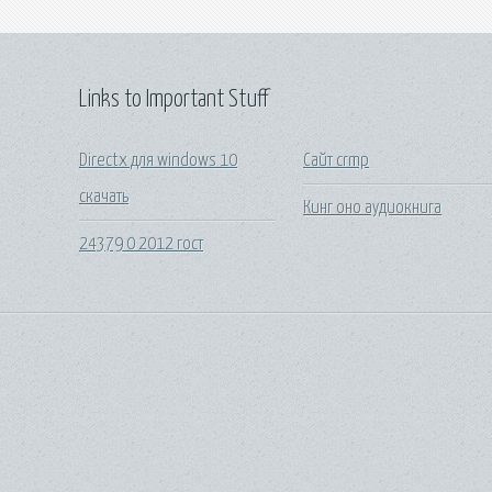
Links to Important Stuff
Directx для windows 10
Сайт crmp
скачать
Кинг оно аудиокнига
24379 0 2012 гост