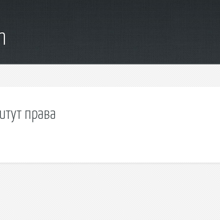
m
итут права