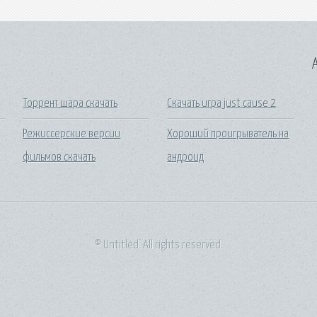
A
Торрент шара скачать
Скачать игра just cause 2
Режиссерские версии
Хороший проигрыватель на
фильмов скачать
андроид
© Untitled. All rights reserved.