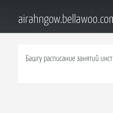
airahngow.bellawoo.co
Башгу расписание занятий инст