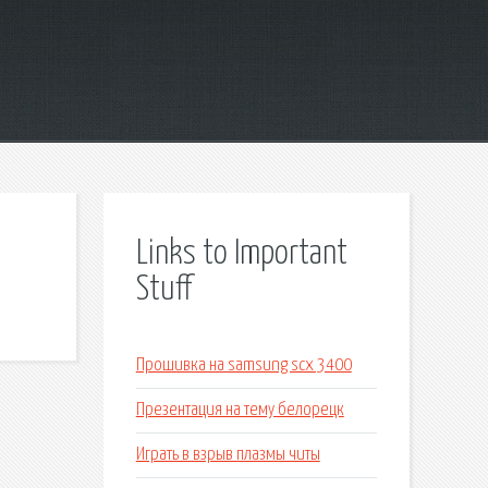
Links to Important
Stuff
Прошивка на samsung scx 3400
Презентация на тему белорецк
Играть в взрыв плазмы читы