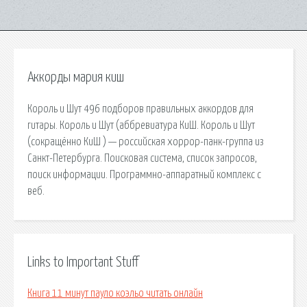
Аккорды мария киш
Король и Шут 496 подборов правильных аккордов для
гитары. Король и Шут (аббревиатура КиШ. Король и Шут
(сокращённо КиШ ) — российская хоррор-панк-группа из
Санкт-Петербурга. Поисковая сиcтема, список запросов,
поиск информации. Программно-аппаратный комплекс с
веб.
Links to Important Stuff
Книга 11 минут пауло коэльо читать онлайн