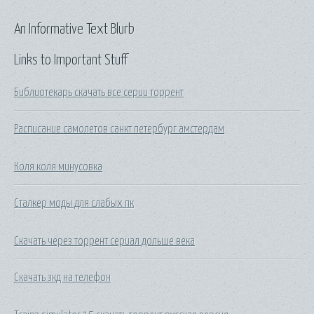
An Informative Text Blurb
Links to Important Stuff
Библиотекарь скачать все серии торрент
Расписание самолетов санкт петербург амстердам
Коля коля минусовка
Сталкер моды для слабых пк
Скачать через торрент сериал дольше века
Скачать зкд на телефон